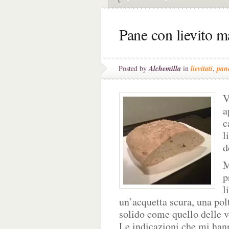
Pane con lievito m
Posted by
Alchemilla
in
lievitati
,
pan
V
a
c
l
d
M
p
l
un’acquetta scura, una polt
solido come quello delle v
Le indicazioni che mi han