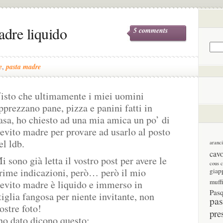
adre liquido
5 comments
e
,
pasta madre
isto che ultimamente i miei uomini
pprezzano pane, pizza e panini fatti in
asa, ho chiesto ad una mia amica un po’ di
ievito madre per provare ad usarlo al posto
el ldb.
aranc
cav
i sono già letta il vostro post per avere le
cous 
rime indicazioni, però… però il mio
giap
muff
ievito madre è liquido e immerso in
Pas
iglia fangosa per niente invitante, non
pas
ostre foto!
pre
no dato dicono questo: