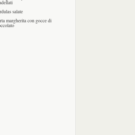
adellati
rdulas salate
rta margherita con gocce di
occolato