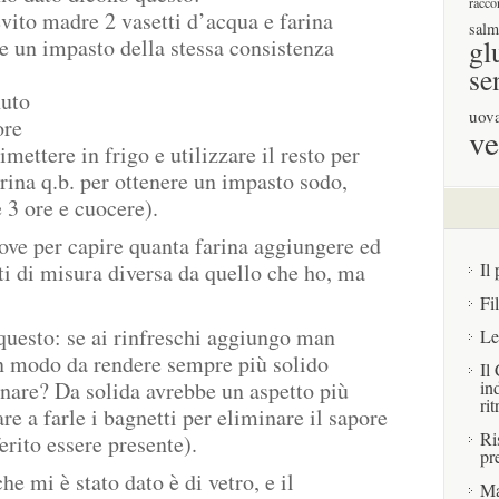
racco
evito madre 2 vasetti d’acqua e farina
salm
re un impasto della stessa consistenza
gl
se
nuto
uov
ore
ve
imettere in frigo e utilizzare il resto per
arina q.b. per ottenere un impasto sodo,
e 3 ore e cuocere).
rove per capire quanta farina aggiungere ed
i di misura diversa da quello che ho, ma
Il 
Fi
questo: se ai rinfreschi aggiungo man
Le
n modo da rendere sempre più solido
Il
inare? Da solida avrebbe un aspetto più
in
rit
are a farle i bagnetti per eliminare il sapore
Ri
ferito essere presente).
pr
che mi è stato dato è di vetro, e il
Ma