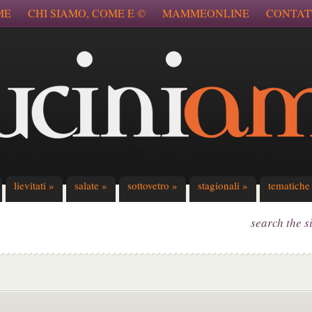
ME
CHI SIAMO, COME E ©
MAMMEONLINE
CONTAT
lievitati
»
salate
»
sottovetro
»
stagionali
»
tematiche
search the s