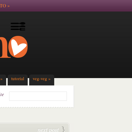
TO
»
»
tutorial
veg-veg
»
ite