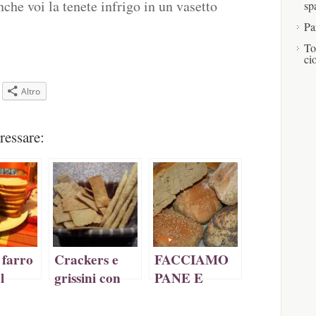
nche voi la tenete infrigo in un vasetto
sp
Pa
To
ci
Altro
pare
ressare:
a
tra)
 farro
Crackers e
FACCIAMO
l
grissini con
PANE E
opf
lievito madre
FOCACCIA
IN CASA