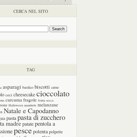
CERCA NEL SITO
TAG
asparagi
biscotti
basilico
carne
ia
cioccolato
olo
cheesecake
ceci
curcuma
fragole
cous
frutta secca
melanzane
pone
Halloween
mandorle
Natale e Capodanno
in
pasta di zucchero
pasta
qua
ta madre
pentola a
patate
pesce
ssione
polenta
polpette
riso