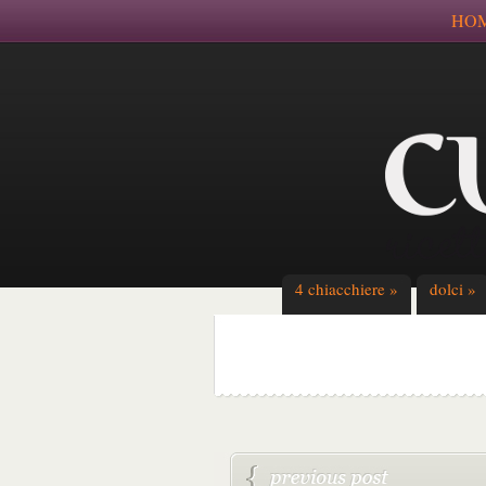
HO
4 chiacchiere
»
dolci
»