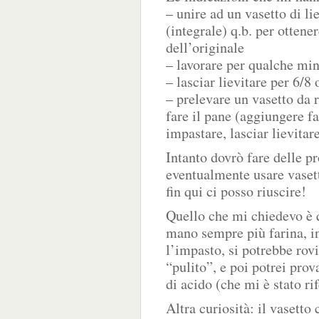
– unire ad un vasetto di li
(integrale) q.b. per ottene
dell’originale
– lavorare per qualche mi
– lasciar lievitare per 6/8 
– prelevare un vasetto da r
fare il pane (aggiungere f
impastare, lasciar lievitar
Intanto dovrò fare delle p
eventualmente usare vasett
fin qui ci posso riuscire!
Quello che mi chiedevo è 
mano sempre più farina, i
l’impasto, si potrebbe rov
“pulito”, e poi potrei prov
di acido (che mi è stato ri
Altra curiosità: il vasetto 