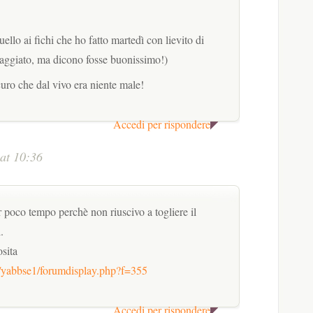
uello ai fichi che ho fatto martedì con lievito di
ssaggiato, ma dicono fosse buonissimo!)
curo che dal vivo era niente male!
Accedi per rispondere
at 10:36
r poco tempo perchè non riuscivo a togliere il
.
sita
yabbse1/forumdisplay.php?f=355
Accedi per rispondere