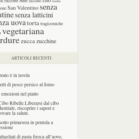
racconti buffi
nti
racconto
risotto
senza
San Valentino
one
utine
senza latticini
nza uova
torta
tragicomiche
vegetariana
a
rdure
zucca
zucchine
ARTICOLI RECENTI
prato è in tavola
letti di pesce persico al forno
 emozioni nel piatto
 Cibo Ribelle.Liberarsi dal cibo
dustriale, riscoprire i sapori e
rovare la salute.
sotto primavera in pentola a
essione
ltagliati di pasta fresca all’uovo,