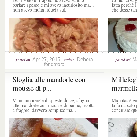
parlare spesso e mi aveva incuriosito ma…
fatta perchè 
non avevo molta fiducia sul...
che desse tant
: Apr 27, 2015 |
: Debora
: M
posted on
author
posted on
fondatora
Sfoglia alle mandorle con
Millefogl
mousse di p...
marmella
Vi innamorerete di questo dolce, sfoglia
Miciolas è en
alle mandorle con mousse di panna, ricotta
la fa da sol
e fragole, davvero semplice ma...
conciliare qu