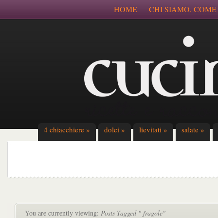
HOME
CHI SIAMO, COME
4 chiacchiere
»
dolci
»
lievitati
»
salate
»
You are currently viewing:
Posts Tagged " fragole"