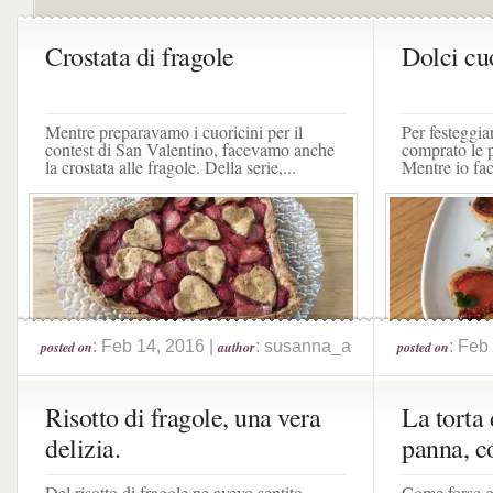
Crostata di fragole
Dolci cuo
Mentre preparavamo i cuoricini per il
Per festeggi
contest di San Valentino, facevamo anche
comprato le p
la crostata alle fragole. Della serie,...
Mentre io fac
: Feb 14, 2016 |
: susanna_a
: Feb
posted on
author
posted on
Risotto di fragole, una vera
La torta 
delizia.
panna, co
Del risotto di fragole ne avevo sentito
Come forse gi