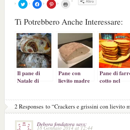
Altro
Fai
Fai
Fai
Fai
clic
clic
clic
clic
qui
per
qui
qui
per
condividere
per
per
condividere
su
condividere
stampare
Ti Potrebbero Anche Interessare:
su
Facebook
su
(Si
Twitter
(Si
Pinterest
apre
(Si
apre
(Si
in
apre
in
apre
una
in
una
in
nuova
una
nuova
una
finestra)
nuova
finestra)
nuova
finestra)
finestra)
Il pane di
Pane con
Pane di farr
Natale di
lievito madre
cotto nel
Bianca
liquido
Romertopf
2 Responses to “Crackers e grissini con lievito 
Debora fondatora
says:
18 Gennaio 2014 at 12:44