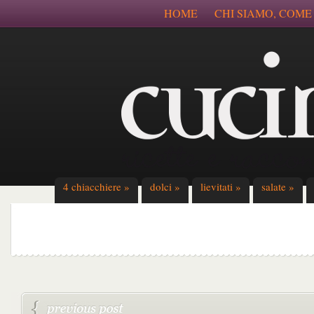
HOME
CHI SIAMO, COME
4 chiacchiere
»
dolci
»
lievitati
»
salate
»