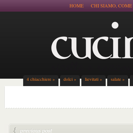
HOME
CHI SIAMO, COME
4 chiacchiere
»
dolci
»
lievitati
»
salate
»