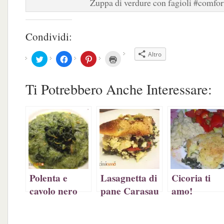
Zuppa di verdure con fagioli #comfor
Condividi:
Altro
Fai
Fai
Fai
Fai
clic
clic
clic
clic
qui
per
qui
qui
per
condividere
per
per
condividere
su
condividere
stampare
Ti Potrebbero Anche Interessare:
su
Facebook
su
(Si
Twitter
(Si
Pinterest
apre
(Si
apre
(Si
in
apre
in
apre
una
in
una
in
nuova
una
nuova
una
finestra)
nuova
finestra)
nuova
finestra)
finestra)
Polenta e
Lasagnetta di
Cicoria ti
cavolo nero
pane Carasau
amo!
vegetariana