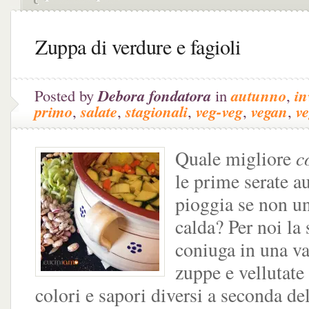
Zuppa di verdure e fagioli
Posted by
Debora fondatora
in
autunno
,
in
primo
,
salate
,
stagionali
,
veg-veg
,
vegan
,
v
c
Quale migliore
le prime serate a
pioggia se non u
calda? Per noi la 
coniuga in una var
zuppe e vellutat
colori e sapori diversi a seconda de