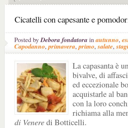
Cicatelli con capesante e pomodor
Posted by
Debora fondatora
in
autunno
,
es
Capodanno
,
primavera
,
primo
,
salate
,
stag
La capasanta è u
bivalve, di affasc
ed eccezionale bo
acquistarle al ba
con la loro conch
richiama alla me
di Venere
di Botticelli.