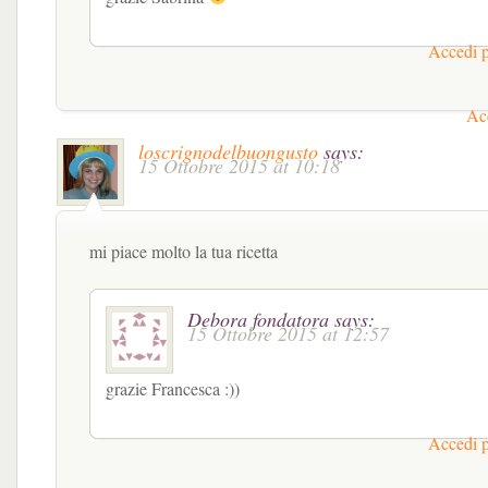
Accedi p
Acc
loscrignodelbuongusto
says:
15 Ottobre 2015 at 10:18
mi piace molto la tua ricetta
Debora fondatora
says:
15 Ottobre 2015 at 12:57
grazie Francesca :))
Accedi p