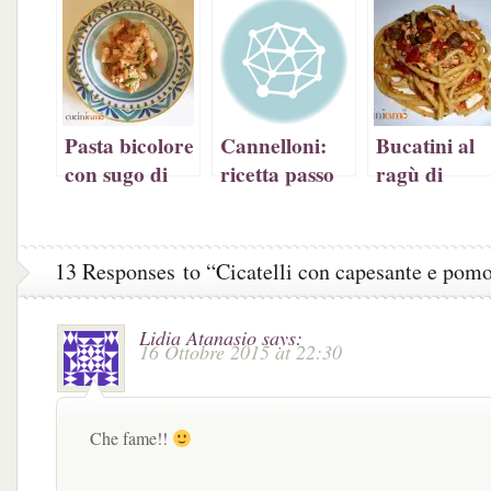
una
nuova
una
finestra)
nuova
finestra)
nuova
finestra)
finestra)
Pasta bicolore
Cannelloni:
Bucatini al
con sugo di
ricetta passo
ragù di
salmone,
passo
palamita
gluten free
13 Responses to “Cicatelli con capesante e pom
Lidia Atanasio
says:
16 Ottobre 2015 at 22:30
Che fame!!