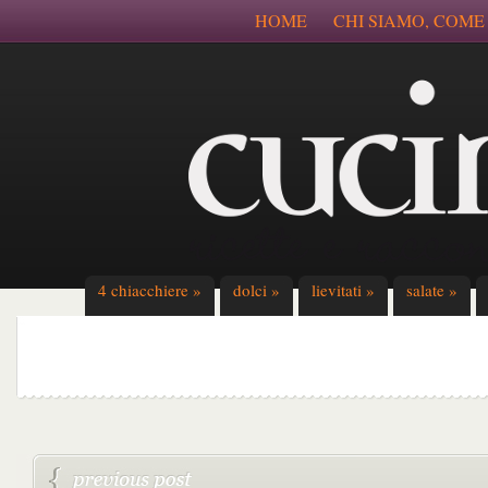
HOME
CHI SIAMO, COME
4 chiacchiere
»
dolci
»
lievitati
»
salate
»