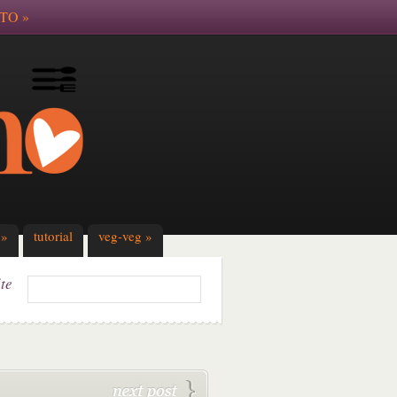
TO
»
»
tutorial
veg-veg
»
ite