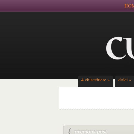
HO
4 chiacchiere
»
dolci
»