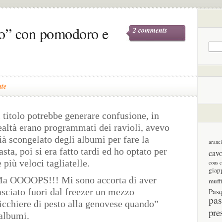
sto” con pomodoro e
2 comments
ate
l titolo potrebbe generare confusione, in
ealtà erano programmati dei ravioli, avevo
ià scongelato degli albumi per fare la
aranc
asta, poi si era fatto tardi ed ho optato per
cav
e più veloci tagliatelle.
cous 
giap
a OOOOPS!!! Mi sono accorta di aver
muff
asciato fuori dal freezer un mezzo
Pas
pas
icchiere di pesto alla genovese quando”
pre
 albumi.