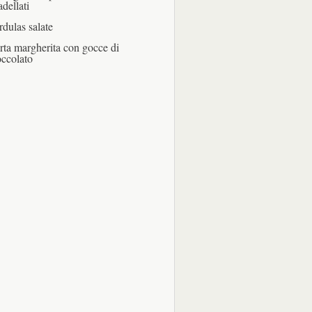
adellati
rdulas salate
rta margherita con gocce di
occolato