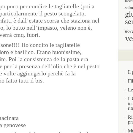
racco
o poco per condire le tagliatelle (poi a
salm
gl
 particolarmente il pesto scongelato,
se
fatti è dall’estate scorsa che staziona nel
o, lo butto nell’impasto, veleno non è,
uov
verrà cmq. fuori.
ve
sone!!!! Ho condito le tagliatelle
ro e basilico. Erano buonissime,
te. Poi la consistenza della pasta era
 per la presenza dell’olio che è nel pesto
Il 
 volte aggiungerlo perchè fa la
fatto tutti il bis.
Fi
Le
Il
in
rit
Ri
macinata
pr
la genovese
Ma