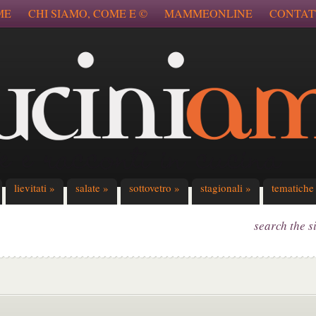
ME
CHI SIAMO, COME E ©
MAMMEONLINE
CONTAT
lievitati
»
salate
»
sottovetro
»
stagionali
»
tematiche
search the s