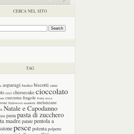
CERCA NEL SITO
TAG
asparagi
biscotti
basilico
carne
ia
cioccolato
olo
cheesecake
ceci
curcuma
fragole
cous
frutta secca
melanzane
pone
Halloween
mandorle
Natale e Capodanno
in
pasta di zucchero
pasta
qua
ta madre
pentola a
patate
pesce
ssione
polenta
polpette
riso