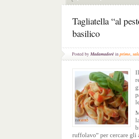
Tagliatella “al pe
basilico
Posted by
Madamadorè
in
primo
,
sal
I
r
g
p
l
M
l
b
ruffolavo” per cercare gli