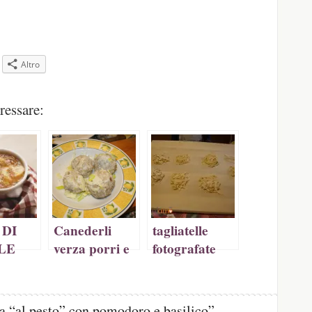
Altro
pare
ressare:
a
tra)
 DI
Canederli
tagliatelle
LE
verza porri e
fotografate
granosaraceno
[foto]
la “al pesto” con pomodoro e basilico”