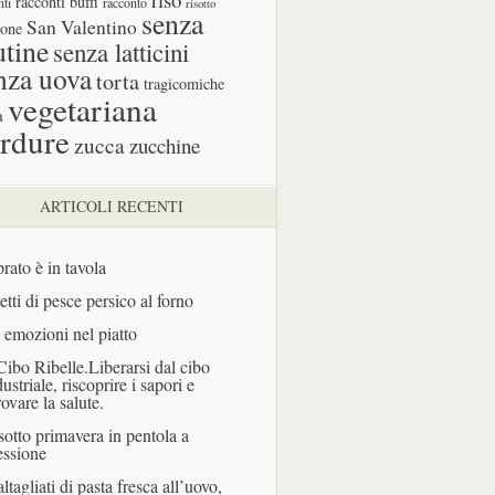
racconti buffi
nti
racconto
risotto
senza
San Valentino
one
utine
senza latticini
nza uova
torta
tragicomiche
vegetariana
a
rdure
zucca
zucchine
ARTICOLI RECENTI
prato è in tavola
letti di pesce persico al forno
 emozioni nel piatto
 Cibo Ribelle.Liberarsi dal cibo
dustriale, riscoprire i sapori e
rovare la salute.
sotto primavera in pentola a
essione
ltagliati di pasta fresca all’uovo,