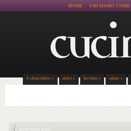
HOME
CHI SIAMO, COME
4 chiacchiere
»
dolci
»
lievitati
»
salate
»