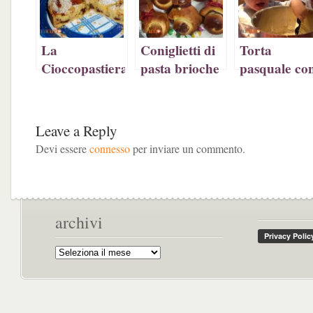
La
Coniglietti di
Torta
Cioccopastiera
pasta brioche
pasquale co
di Nina
ripieni di
ricotta e uo
nutella
di cioccolato
Leave a Reply
Devi essere
connesso
per inviare un commento.
archivi
Archivi