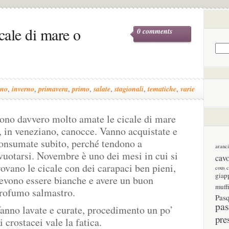
cale di mare o
0 comments
nno
,
inverno
,
primavera
,
primo
,
salate
,
stagionali
,
tematiche
,
varie
ono davvero molto amate le cicale di mare
, in veneziano, canocce. Vanno acquistate e
onsumate subito, perché tendono a
aranc
vuotarsi. Novembre è uno dei mesi in cui si
cav
rovano le cicale con dei carapaci ben pieni,
cous 
giap
evono essere bianche e avere un buon
muff
rofumo salmastro.
Pas
pas
anno lavate e curate, procedimento un po’
pre
 crostacei vale la fatica.