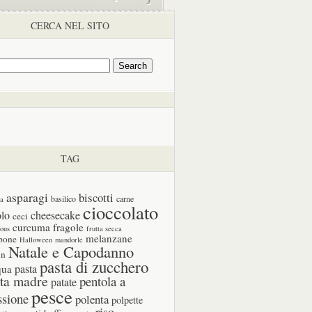
CERCA NEL SITO
TAG
asparagi
biscotti
basilico
carne
ia
cioccolato
olo
cheesecake
ceci
curcuma
fragole
cous
frutta secca
melanzane
pone
Halloween
mandorle
Natale e Capodanno
in
pasta di zucchero
pasta
qua
ta madre
pentola a
patate
pesce
ssione
polenta
polpette
riso