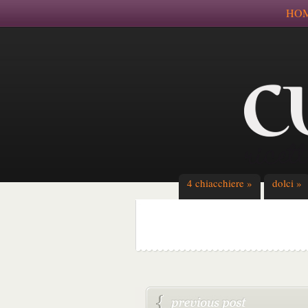
HO
4 chiacchiere
»
dolci
»