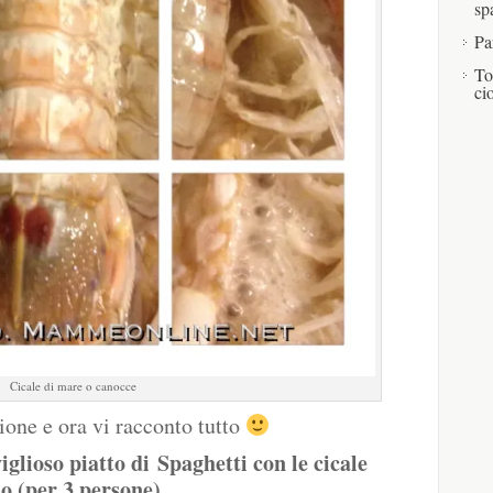
sp
Pa
To
ci
Cicale di mare o canocce
ione e ora vi racconto tutto
glioso piatto di Spaghetti con le cicale
o (per 3 persone)