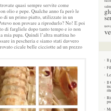
racco
e trovate quasi sempre servite come
salm
gl
 con olio e pepe. Qualche anno fa però le
se
 di un primo piatto, utilizzate in un
Potevo non provare a riprodurlo? No! E poi
uov
to di fargliele dopo tanto tempo e io non
ve
la mia pupa. Quindi l’altra mattina ho
ssare in pescheria e siamo stati davvero
rovato cicale belle cicciotte ad un prezzo
Il 
Fi
Le
Il
in
rit
Ri
pr
Ma