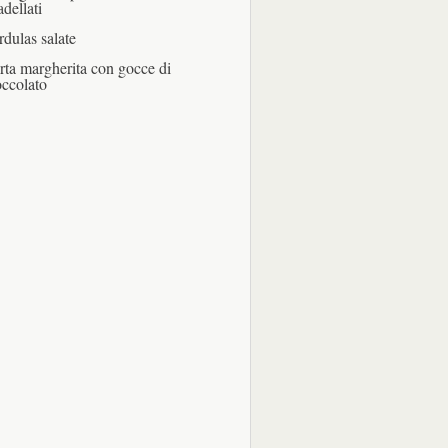
adellati
rdulas salate
rta margherita con gocce di
occolato