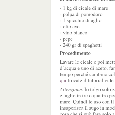
1 kg di cicale di mare
polpa di pomodoro
1 spicchio di aglio
olio evo
vino bianco
pepe
240 gr di spaghetti
Procedimento
Lavare le cicale e poi met
d’acqua e uno di aceto, far
tempo perché cambino colo
qui
trovate il tutorial vide
Attenzione
. Io tolgo solo 
e taglio in tre o quattro p
mare. Quindi le uso con i
insaporisca il sugo in mo
cosa che si può fare solo 