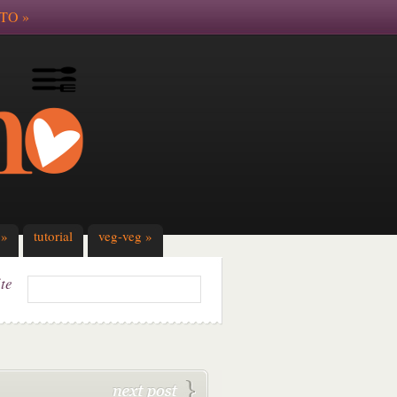
TO
»
»
tutorial
veg-veg
»
ite