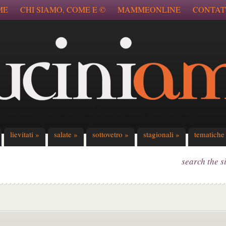
ME
CHI SIAMO, COME E ©
MAMMEONLINE
CONTAT
lievitati
»
salate
»
sottovetro
»
stagionali
»
tematiche
search the s