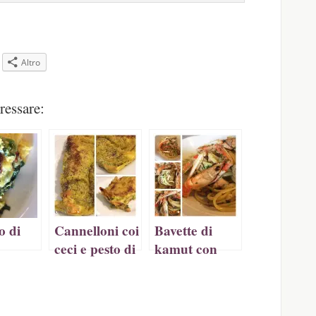
Altro
pare
ressare:
a
tra)
o di
Cannelloni coi
Bavette di
ceci e pesto di
kamut con
e tofu
spinaci
pesce e
e
scampi al
lutine
profumo di