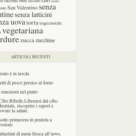
racconti buffi
nti
racconto
risotto
senza
San Valentino
one
utine
senza latticini
nza uova
torta
tragicomiche
vegetariana
a
rdure
zucca
zucchine
ARTICOLI RECENTI
prato è in tavola
letti di pesce persico al forno
 emozioni nel piatto
 Cibo Ribelle.Liberarsi dal cibo
dustriale, riscoprire i sapori e
rovare la salute.
sotto primavera in pentola a
essione
ltagliati di pasta fresca all’uovo,