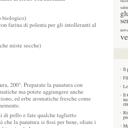
racco
salm
gl
o biologico)
se
con farina di polenta per gli intolleranti al
uov
ve
iche miste secche)
Il 
Fi
tura, 200°. Preparate la panatura con
Le
romatiche ma potete aggiungere anche
Il
cciono, ed erbe aromatiche fresche come
in
rit
inemente.
Ri
i di pollo e fate qualche taglietto
pr
ì che la panatura si fissi per bene, oliate i
Ma