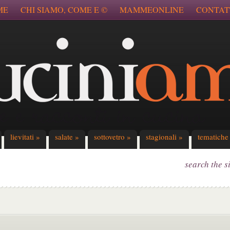
ME
CHI SIAMO, COME E ©
MAMMEONLINE
CONTAT
lievitati
»
salate
»
sottovetro
»
stagionali
»
tematiche
search the s