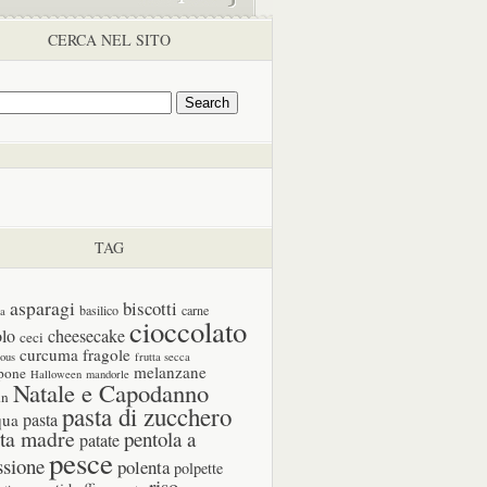
CERCA NEL SITO
TAG
asparagi
biscotti
basilico
carne
ia
cioccolato
olo
cheesecake
ceci
curcuma
fragole
cous
frutta secca
melanzane
pone
Halloween
mandorle
Natale e Capodanno
in
pasta di zucchero
pasta
qua
ta madre
pentola a
patate
pesce
ssione
polenta
polpette
riso