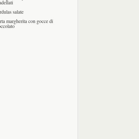
adellati
rdulas salate
rta margherita con gocce di
occolato