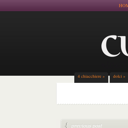
HO
4 chiacchiere
»
dolci
»