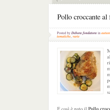
Pollo croccante al
Posted by
Debora fondatora
in
autu
tematiche
,
varie
M
a
r
m
m
p
m
s
Pollo croc
E così è nato il