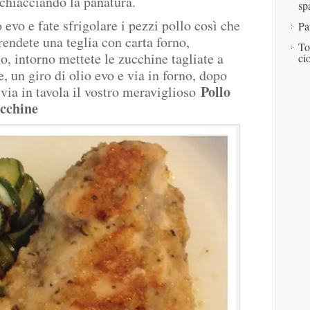
schiacciando la panatura.
sp
 evo e fate sfrigolare i pezzi pollo così che
Pa
prendete una teglia con carta forno,
To
lo, intorno mettete le zucchine tagliate a
ci
e, un giro di olio evo e via in forno, dopo
Pollo
via in tavola il vostro meraviglioso
ucchine