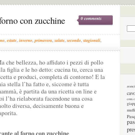
 forno con zucchine
0 comments
nno
,
estate
,
inverno
,
primavera
,
salate
,
secondo
,
stagionali
,
a che bellezza, ho affidato i pezzi di pollo
lla figlia e le ho detto: cucina tu, cerca una
icetta e produci, completa di contorno! E la
ia stella l’ha fatto e, siccome è tutta
aranc
ammà, è partita da una ricetta on line e
cav
oi l’ha rielaborata facendone una cosa
cous 
giap
olto diversa, decisamente buona e
muff
aporita.
Pas
pas
pre
cante al forno con zucchine