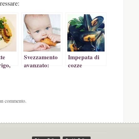
ressare:
a
tra)
te
Svezzamento
Impepata di
rigo,
avanzato:
cozze
ricette secondi
na
di pesce
eloce
 un commento.