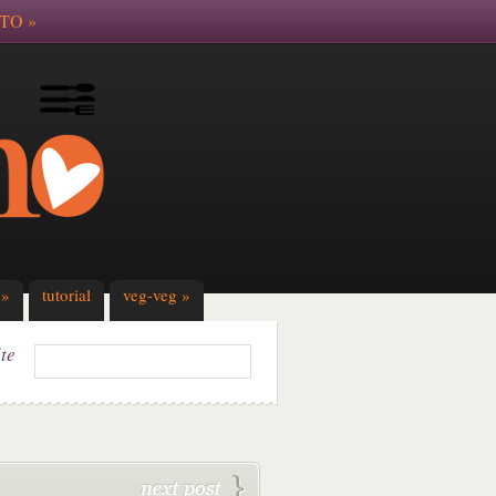
TO
»
»
tutorial
veg-veg
»
ite