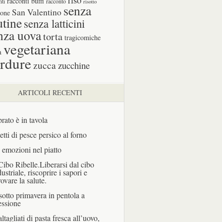
racconti buffi
nti
racconto
risotto
senza
San Valentino
one
utine
senza latticini
nza uova
torta
tragicomiche
vegetariana
a
rdure
zucca
zucchine
ARTICOLI RECENTI
prato è in tavola
letti di pesce persico al forno
 emozioni nel piatto
 Cibo Ribelle.Liberarsi dal cibo
dustriale, riscoprire i sapori e
rovare la salute.
sotto primavera in pentola a
essione
ltagliati di pasta fresca all’uovo,