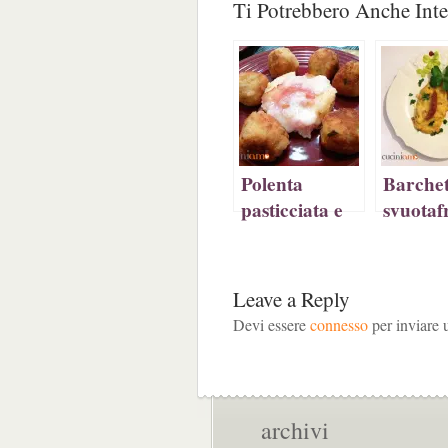
Ti Potrebbero Anche Inte
su
Facebook
su
(Si
Twitter
(Si
Pinterest
apre
(Si
apre
(Si
in
apre
in
apre
una
in
una
in
nuov
una
nuova
una
fines
nuova
finestra)
nuova
finestra)
finestra)
Polenta
Barchet
pasticciata e
svuotaf
crocchette di
idea
riso
salvace
super v
Leave a Reply
Devi essere
connesso
per inviare
archivi