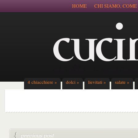
HOME
CHI SIAMO, COME
4 chiacchiere
»
dolci
»
lievitati
»
salate
»