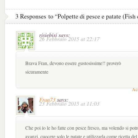
timo
verdure e
ricotta
3 Responses to “Polpette di pesce e patate (Fish
risiebisi
says:
26 Febbraio 2015 at 22:17
Brava Fran, devono essere gustosissime!! proverò
sicuramente
Acc
Fran73
says:
23 Febbraio 2015 at 11:03
Che poi io le ho fatte con pesce fresco, ma volendo si potre
avanzi, cuocere solo le patate e utilizzarla come ricetta del