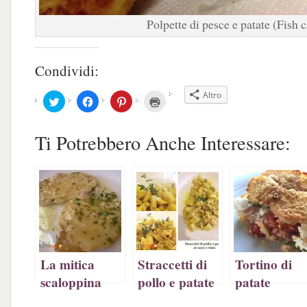
Polpette di pesce e patate (Fish 
Condividi:
Altro
Fai
Fai
Fai
Fai
clic
clic
clic
clic
qui
per
qui
qui
per
condividere
per
per
condividere
su
condividere
stampare
Ti Potrebbero Anche Interessare:
su
Facebook
su
(Si
Twitter
(Si
Pinterest
apre
(Si
apre
(Si
in
apre
in
apre
una
in
una
in
nuova
una
nuova
una
finestra)
nuova
finestra)
nuova
finestra)
finestra)
La mitica
Straccetti di
Tortino di
scaloppina
pollo e patate
patate
al curry e
croccanti,