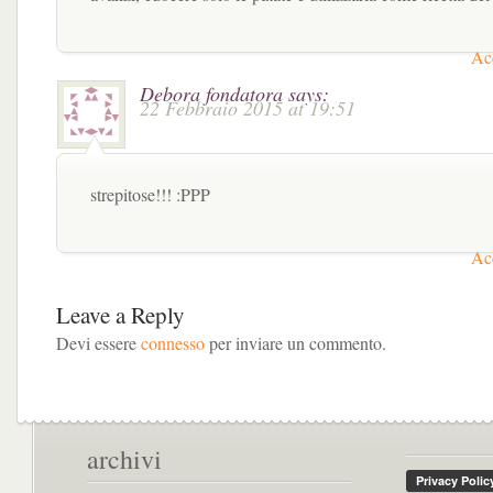
Acc
Debora fondatora
says:
22 Febbraio 2015 at 19:51
strepitose!!! :PPP
Acc
Leave a Reply
Devi essere
connesso
per inviare un commento.
archivi