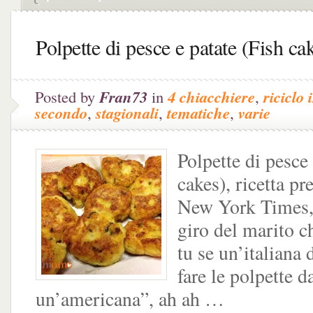
Polpette di pesce e patate (Fish ca
Posted by
Fran73
in
4 chiacchiere
,
riciclo
secondo
,
stagionali
,
tematiche
,
varie
Polpette di pesce 
cakes), ricetta pr
New York Times, 
giro del marito c
tu se un’italiana
fare le polpette d
un’americana”, ah ah …