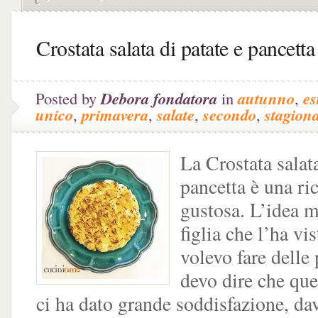
Crostata salata di patate e pancetta
Posted by
Debora fondatora
in
autunno
,
es
unico
,
primavera
,
salate
,
secondo
,
stagiona
La Crostata salata
pancetta è una ri
gustosa. L’idea m
figlia che l’ha vi
volevo fare delle
devo dire che que
ci ha dato grande soddisfazione, da