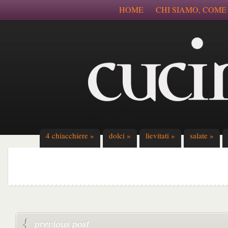
HOME
CHI SIAMO, COME
4 chiacchiere
»
dolci
»
lievitati
»
salate
»