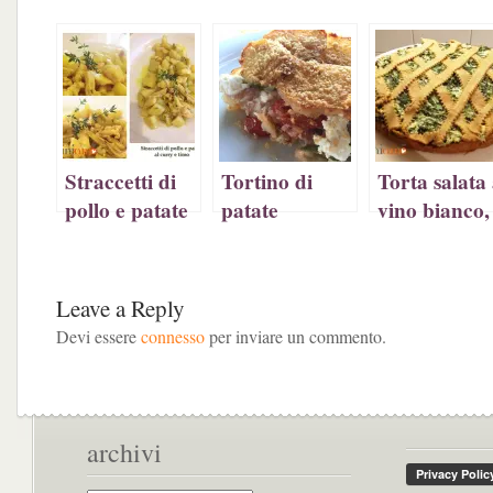
(Si
apre
(Si
in
apre
in
apre
una
in
una
in
nuova
una
nuova
una
finestra)
nuova
finestra)
nuova
finestra)
finestra)
Straccetti di
Tortino di
Torta salata 
pollo e patate
patate
vino bianco,
al curry e
croccanti,
con spinaci 
timo
verdure e
ricotta (foto
ricotta
ricetta)
Leave a Reply
Devi essere
connesso
per inviare un commento.
archivi