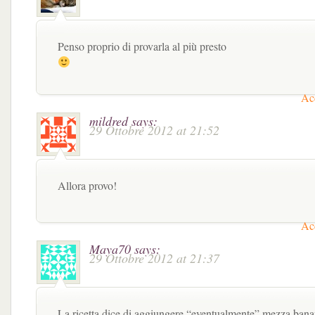
Penso proprio di provarla al più presto
Acc
mildred
says:
29 Ottobre 2012 at 21:52
Allora provo!
Acc
Maya70
says:
29 Ottobre 2012 at 21:37
La ricetta dice di aggiungere “eventualmente” mezza bana