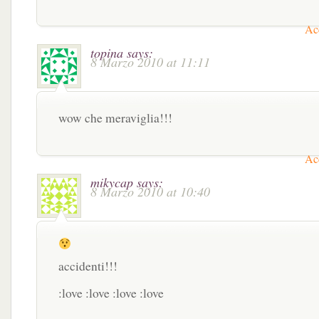
Acc
topina
says:
8 Marzo 2010 at 11:11
wow che meraviglia!!!
Acc
mikycap
says:
8 Marzo 2010 at 10:40
accidenti!!!
:love :love :love :love