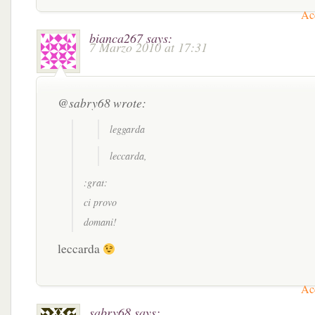
Acc
bianca267
says:
7 Marzo 2010 at 17:31
@sabry68 wrote:
leggarda
leccarda,
:grat:
ci provo
domani!
leccarda
Acc
sabry68
says: