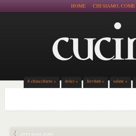
HOME
CHI SIAMO, COME
4 chiacchiere
»
dolci
»
lievitati
»
salate
»