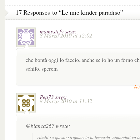
Natale
17 Responses to “Le mie kinder paradiso”
mamystefy
says:
8 Marzo 2010 at 12:02
che bontà oggi lo faccio..anche se io ho un forno ch
schifo..sperem
Acc
Pea73
says:
8 Marzo 2010 at 11:32
@bianca267 wrote:
ribalti su questo strofinaccio la leccarda, aiutandoti cn l