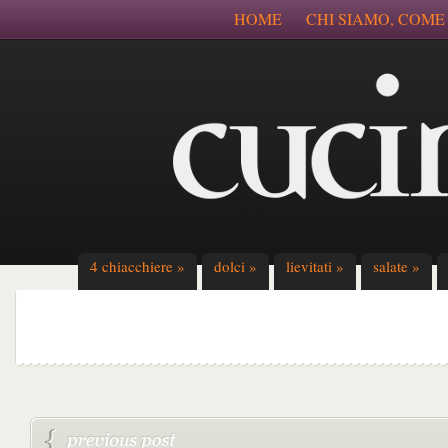
HOME
CHI SIAMO, COME
4 chiacchiere
»
dolci
»
lievitati
»
salate
»