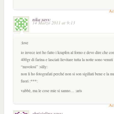
Acc
nika
says:
14 Marzo 2011 at 9:13
:love
io invece ieri ho fatto i krapfen al forno e devo dire che con
400gr di farina e lasciati lievitare tutta la notte sono venut
“nuvolosi” :silly:
non li ho fotografati perché non si son sigillati bene e la nu
fuori :***:
vabbè, ma le cose mie si sanno… :aris
Acc
sbriciolina
says: