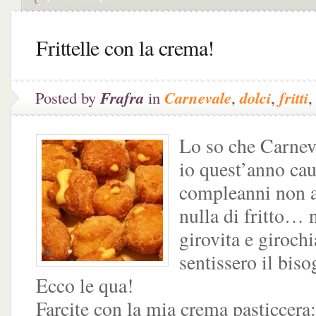
Frittelle con la crema!
Posted by
Frafra
in
Carnevale
,
dolci
,
fritti
Lo so che Carneva
io quest’anno ca
compleanni non a
nulla di fritto… 
girovita e giroch
sentissero il bi
Ecco le qua!
Farcite con la mia crema pasticcera: