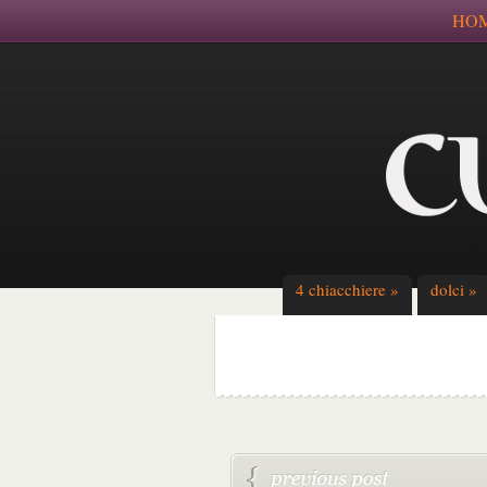
HO
4 chiacchiere
»
dolci
»