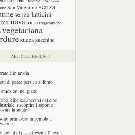
racconti buffi
nti
racconto
risotto
senza
San Valentino
one
utine
senza latticini
nza uova
torta
tragicomiche
vegetariana
a
rdure
zucca
zucchine
ARTICOLI RECENTI
prato è in tavola
letti di pesce persico al forno
 emozioni nel piatto
 Cibo Ribelle.Liberarsi dal cibo
dustriale, riscoprire i sapori e
rovare la salute.
sotto primavera in pentola a
essione
ltagliati di pasta fresca all’uovo,