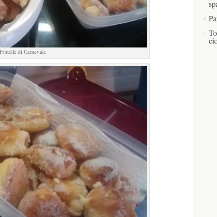
sp
Pa
To
ci
Frittelle di Carnevale