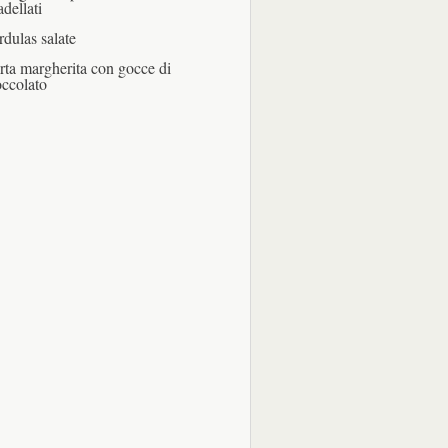
adellati
rdulas salate
rta margherita con gocce di
occolato