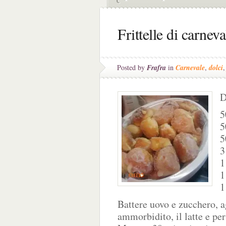
Frittelle di carneva
Posted by
Frafra
in
Carnevale
,
dolci
D
5
5
5
3
1
1
1
Battere uovo e zucchero, a
ammorbidito, il latte e per 