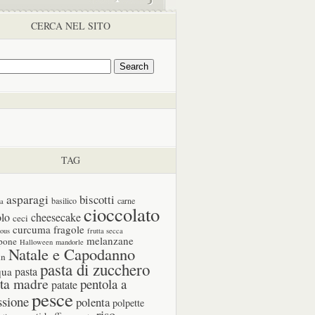
CERCA NEL SITO
TAG
asparagi
biscotti
basilico
carne
ia
cioccolato
olo
cheesecake
ceci
curcuma
fragole
cous
frutta secca
melanzane
pone
Halloween
mandorle
Natale e Capodanno
in
pasta di zucchero
pasta
qua
ta madre
pentola a
patate
pesce
ssione
polenta
polpette
riso