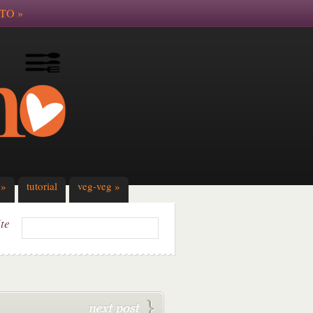
TO
»
»
tutorial
veg-veg
»
ite