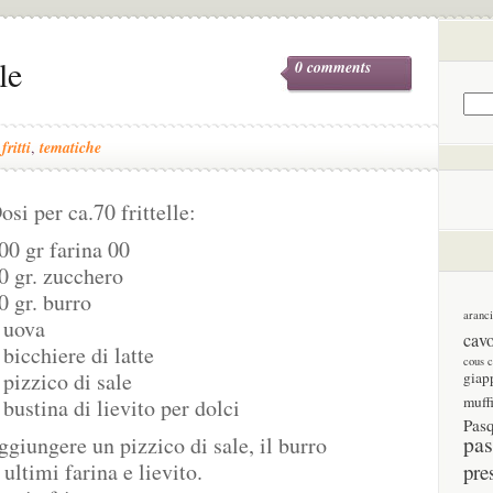
le
0 comments
,
fritti
,
tematiche
osi per ca.70 frittelle:
00 gr farina 00
0 gr. zucchero
0 gr. burro
aranc
 uova
cav
 bicchiere di latte
cous 
 pizzico di sale
giap
muff
 bustina di lievito per dolci
Pas
pas
ggiungere un pizzico di sale, il burro
ultimi farina e lievito.
pre