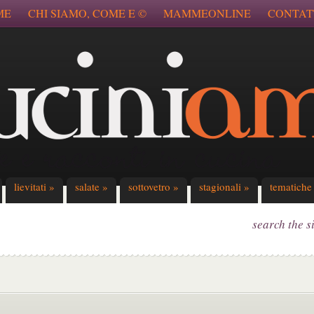
ME
CHI SIAMO, COME E ©
MAMMEONLINE
CONTAT
lievitati
»
salate
»
sottovetro
»
stagionali
»
tematiche
search the s