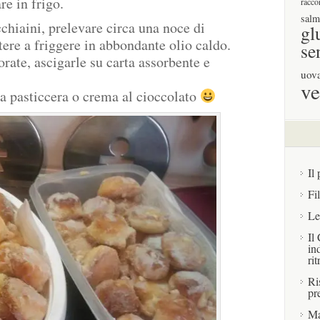
re in frigo.
racco
salm
chiaini, prelevare circa una noce di
gl
tere a friggere in abbondante olio caldo.
se
ate, ascigarle su carta assorbente e
uov
ve
a pasticcera o crema al cioccolato
Il 
Fi
Le
Il
in
rit
Ri
pr
Ma