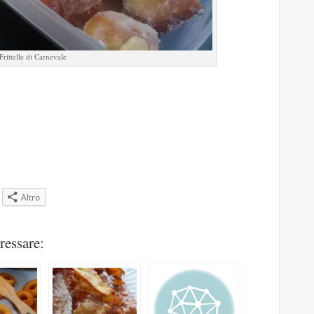
Frittelle di Carnevale
Altro
pare
ressare:
a
tra)