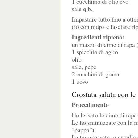
1 cucchiaio di olio evo
sale q.b.
Impastare tutto fino a ott
(io con mdp) e lasciare ri
Ingredienti ripieno:
un mazzo di cime di rapa (
1 spicchio di aglio
olio
sale, pepe
2 cucchiai di grana
1 uovo
Crostata salata con le
Procedimento
Ho lessato le cime di rapa
Le ho sminuzzate con la me
“pappa”)
Le ho ripassate in padella 