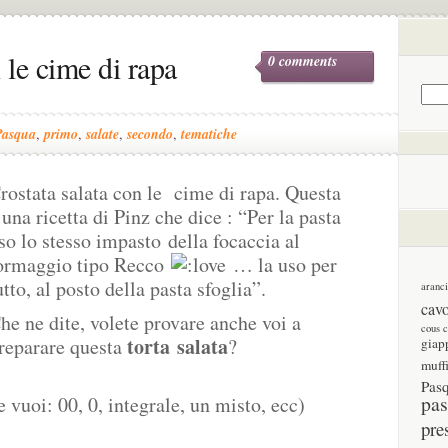
 le cime di rapa
0 comments
Pasqua
,
primo
,
salate
,
secondo
,
tematiche
rostata salata con le cime di rapa. Questa
 una ricetta di Pinz che dice : “Per la pasta
so lo stesso impasto della focaccia al
ormaggio tipo Recco
… la uso per
utto, al posto della pasta sfoglia”.
aranc
cav
he ne dite, volete provare anche voi a
cous 
torta salata
reparare questa
?
giap
muff
Pas
pas
e vuoi: 00, 0, integrale, un misto, ecc)
pre