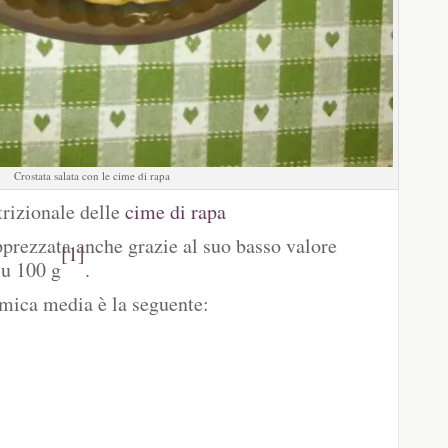
Crostata salata con le cime di rapa
rizionale delle
cime di rapa
prezzata anche grazie al suo basso valore
[1]
su 100 g
.
mica media è la seguente: