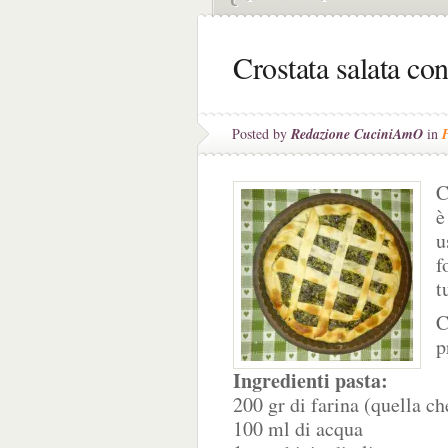
Crostata salata con
Posted by
Redazione CuciniAmO
in
C
è
u
f
t
C
p
Ingredienti pasta:
200 gr di farina (quella ch
100 ml di acqua