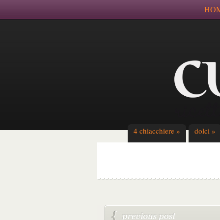
HO
4 chiacchiere
»
dolci
»