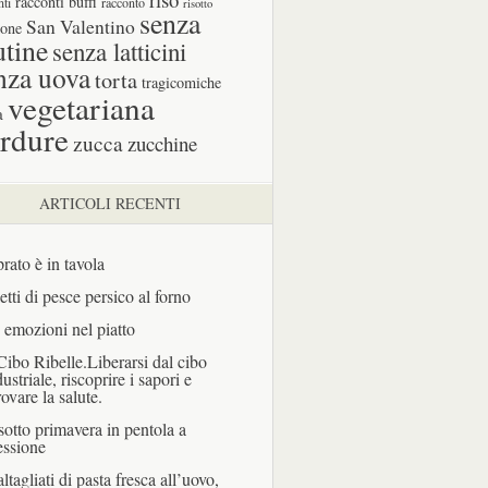
racconti buffi
nti
racconto
risotto
senza
San Valentino
one
utine
senza latticini
nza uova
torta
tragicomiche
vegetariana
a
rdure
zucca
zucchine
ARTICOLI RECENTI
prato è in tavola
letti di pesce persico al forno
 emozioni nel piatto
 Cibo Ribelle.Liberarsi dal cibo
dustriale, riscoprire i sapori e
rovare la salute.
sotto primavera in pentola a
essione
ltagliati di pasta fresca all’uovo,