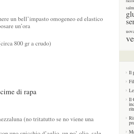
racco
salm
gl
enere un bell’impasto omogeneo ed elastico
se
posare un’ora
uov
ve
circa 800 gr a crudo)
Il 
Fi
 cime di rapa
Le
Il
in
rit
Ri
zzaluna (no tritatutto se no viene una
pr
Ma
con uno spicchio d’aglio, un po’ olio, sale