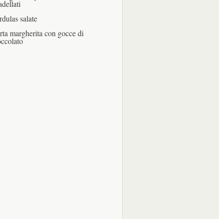
adellati
rdulas salate
rta margherita con gocce di
occolato