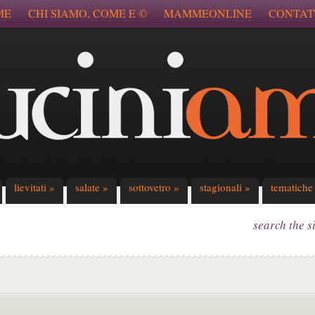
ME
CHI SIAMO, COME E ©
MAMMEONLINE
CONTAT
lievitati
»
salate
»
sottovetro
»
stagionali
»
tematiche
search the s