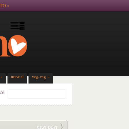
TO
»
»
tutorial
veg-veg
»
ite