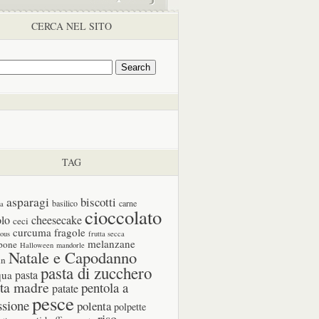
CERCA NEL SITO
TAG
asparagi
biscotti
basilico
carne
ia
cioccolato
olo
cheesecake
ceci
curcuma
fragole
cous
frutta secca
melanzane
pone
Halloween
mandorle
Natale e Capodanno
in
pasta di zucchero
pasta
qua
ta madre
pentola a
patate
pesce
ssione
polenta
polpette
riso