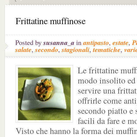
Frittatine muffinose
Posted by
susanna_a
in
antipasto
,
estate
,
P
salate
,
secondo
,
stagionali
,
tematiche
,
vari
Le frittatine muf
modo insolito ed 
servire una fritta
offrirle come ant
secondo piatto e
facili da fare e m
Visto che hanno la forma dei muffi