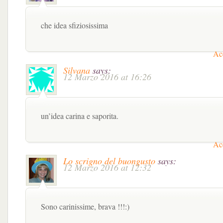
che idea sfiziosissima
Acc
Silvana
says:
12 Marzo 2016 at 16:26
un’idea carina e saporita.
Acc
Lo scrigno del buongusto
says:
12 Marzo 2016 at 12:32
Sono carinissime, brava !!!:)