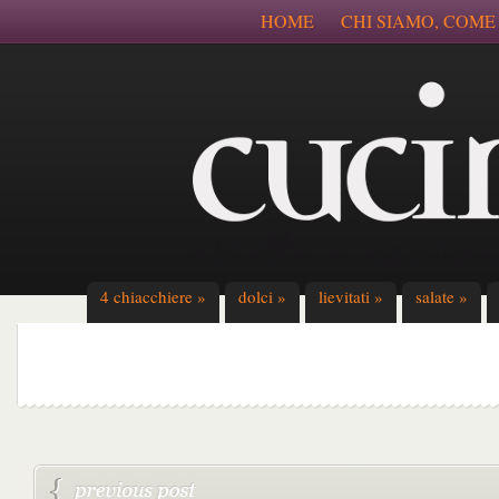
HOME
CHI SIAMO, COME
4 chiacchiere
»
dolci
»
lievitati
»
salate
»