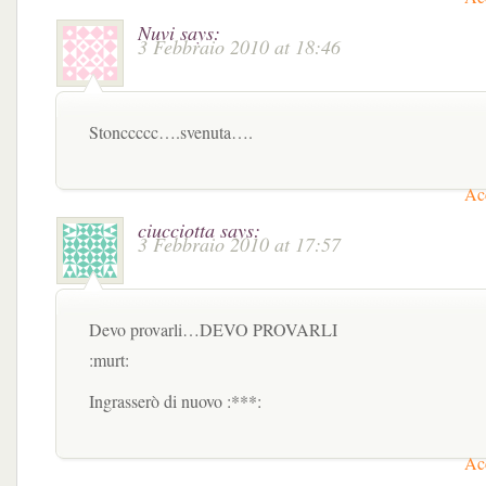
Nuvi
says:
3 Febbraio 2010 at 18:46
Stonccccc….svenuta….
Acc
ciucciotta
says:
3 Febbraio 2010 at 17:57
Devo provarli…DEVO PROVARLI
:murt:
Ingrasserò di nuovo :***:
Acc