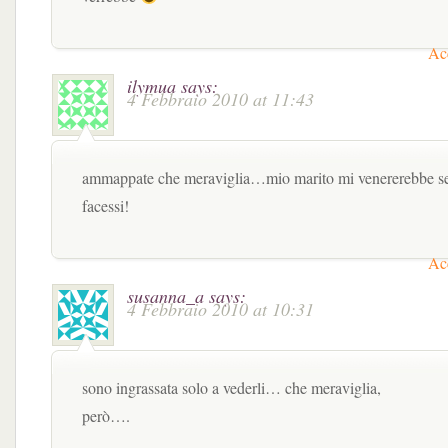
Acc
ilymua
says:
4 Febbraio 2010 at 11:43
ammappate che meraviglia…mio marito mi venererebbe se
facessi!
Acc
susanna_a
says:
4 Febbraio 2010 at 10:31
sono ingrassata solo a vederli… che meraviglia,
però….