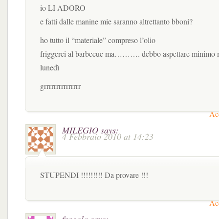
io LI ADORO
e fatti dalle manine mie saranno altrettanto bboni?
ho tutto il “materiale” compreso l’olio
friggerei al barbecue ma………. debbo aspettare minimo
lunedì
grrrrrrrrrrrrrrr
Acc
MILEGIO
says:
4 Febbraio 2010 at 14:23
STUPENDI !!!!!!!!! Da provare !!!
Acc