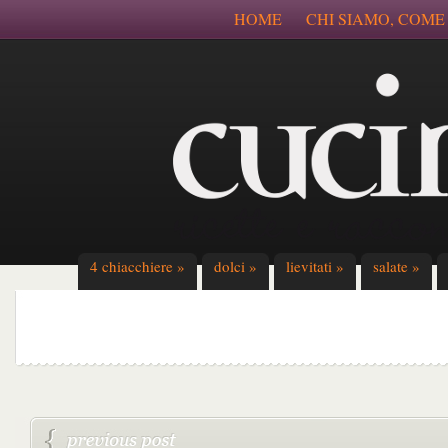
HOME
CHI SIAMO, COME
4 chiacchiere
»
dolci
»
lievitati
»
salate
»