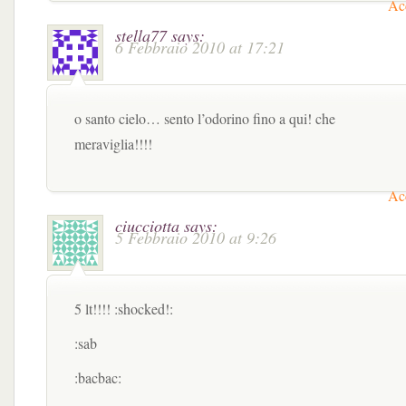
Acc
stella77
says:
6 Febbraio 2010 at 17:21
o santo cielo… sento l’odorino fino a qui! che
meraviglia!!!!
Acc
ciucciotta
says:
5 Febbraio 2010 at 9:26
5 lt!!!! :shocked!:
:sab
:bacbac: