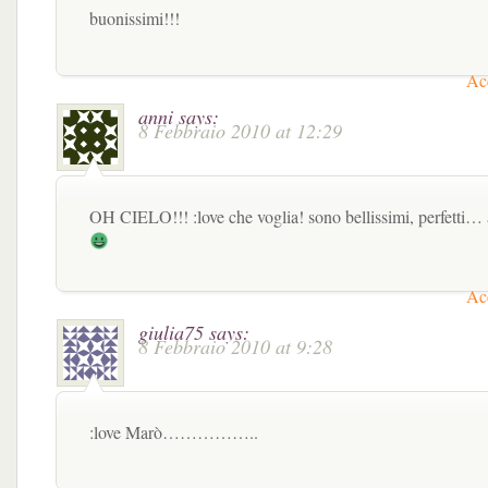
buonissimi!!!
Acc
anni
says:
8 Febbraio 2010 at 12:29
OH CIELO!!! :love che voglia! sono bellissimi, perfetti
Acc
giulia75
says:
8 Febbraio 2010 at 9:28
:love Marò……………..