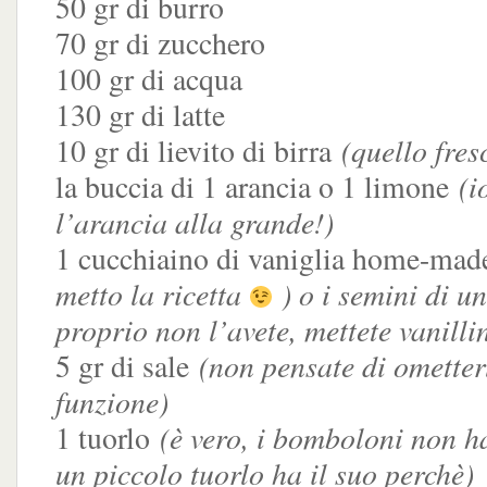
50 gr di burro
70 gr di zucchero
100 gr di acqua
130 gr di latte
(quello fres
10 gr di lievito di birra
(i
la buccia di 1 arancia o 1 limone
l’arancia alla grande!)
1 cucchiaino di vaniglia home-ma
metto la ricetta
) o i semini di un
proprio non l’avete, mettete vanilli
(non pensate di ometterl
5 gr di sale
funzione)
(è vero, i bomboloni non 
1 tuorlo
un piccolo tuorlo ha il suo perchè)