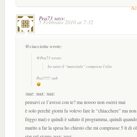
Acc
Pea73
says:
5 Febbraio 2010 at 7:32
@ciucciotta wrote:
@Pea73 wrote:
ho tutto il “materiale” compreso l’olio
Pea!!!!!! :sab
:uaz: :uaz: :uaz:
pensavi ce l’avessi con te? ma noooo non oserei mai
è solo perchè giorni fa volevo fare le “chiacchere” ma non 
friggo mai) e quindi è saltato il programma, quindi quand
marito a far la spesa ho chiesto che mi comprasse 5 lt di ol
star sul sicuro :uaz: :uaz: