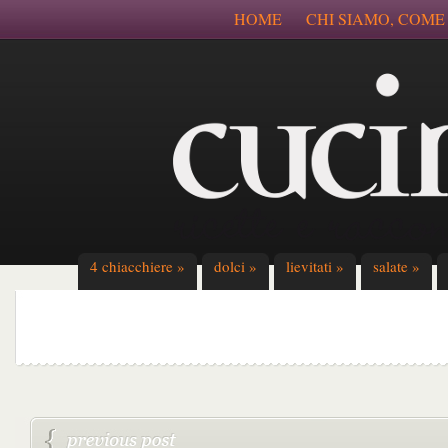
HOME
CHI SIAMO, COME
4 chiacchiere
»
dolci
»
lievitati
»
salate
»