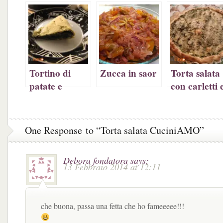
apre
in
apre
una
in
una
in
nuova
una
nuova
una
finestra)
nuova
finestra)
nuova
finestra)
finestra)
Tortino di
Zucca in saor
Torta salata
patate e
con carletti 
spinaci (con
bruscandoli
foto)
One Response to “Torta salata CuciniAMO”
Debora fondatora
says:
13 Febbraio 2014 at 12:11
che buona, passa una fetta che ho fameeeee!!!