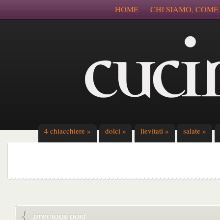
HOME
CHI SIAMO, COME
4 chiacchiere
»
dolci
»
lievitati
»
salate
»