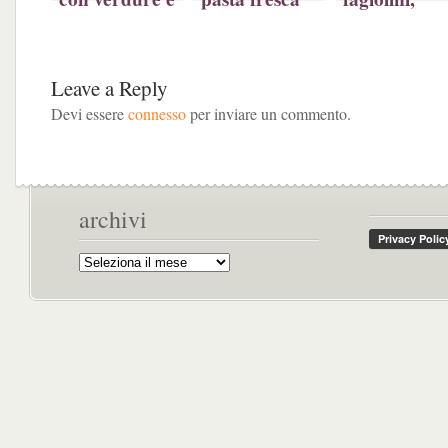
tzatziki
all’uovo,
pomodorini 
spadellati
pesto di
mandorle
Leave a Reply
Devi essere
connesso
per inviare un commento.
archivi
Archivi