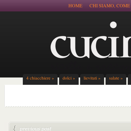
HOME
CHI SIAMO, COME
4 chiacchiere
»
dolci
»
lievitati
»
salate
»