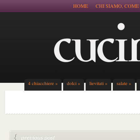
HOME
CHI SIAMO, COME
4 chiacchiere
»
dolci
»
lievitati
»
salate
»