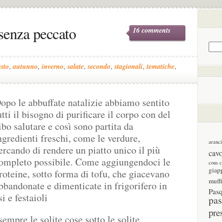
 senza peccato
16 comments
asto
,
autunno
,
inverno
,
salate
,
secondo
,
stagionali
,
tematiche
,
opo le abbuffate natalizie abbiamo sentito
utti il bisogno di purificare il corpo con del
ibo salutare e così sono partita da
ngredienti freschi, come le verdure,
aranc
ercando di rendere un piatto unico il più
cav
ompleto possibile. Come aggiungendoci le
cous 
giap
roteine, sotto forma di tofu, che giacevano
muff
bbandonate e dimenticate in frigorifero in
Pas
i e festaioli
pas
pre
empre le solite cose sotto le solite