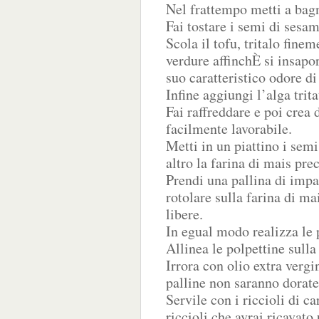
Nel frattempo metti a bagn
Fai tostare i semi di sesa
Scola il tofu, tritalo fine
verdure affinchÈ si insapo
suo caratteristico odore di
Infine aggiungi l’alga trita
Fai raffreddare e poi crea
facilmente lavorabile.
Metti in un piattino i sem
altro la farina di mais prec
Prendi una pallina di impas
rotolare sulla farina di m
libere.
In egual modo realizza le 
Allinea le polpettine sulla
Irrora con olio extra verg
palline non saranno dorate
Servile con i riccioli di c
riccioli che avrai ricavato