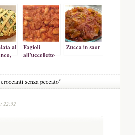
a
tra)
lata al
Fagioli
Zucca in saor
anco,
all’uccelletto
naci e
(foto
 croccanti senza peccato”
t 22:52