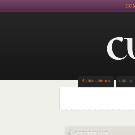
HO
4 chiacchiere
»
dolci
»