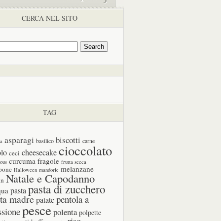
CERCA NEL SITO
TAG
asparagi
biscotti
basilico
carne
ia
cioccolato
olo
cheesecake
ceci
curcuma
fragole
cous
frutta secca
melanzane
pone
Halloween
mandorle
Natale e Capodanno
in
pasta di zucchero
pasta
qua
ta madre
pentola a
patate
pesce
ssione
polenta
polpette
riso