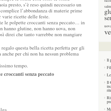
racco
noia presto, s’è reso quindi necessario un
salm
a, complice l’abbondanza di materie prime
gl
 varie ricette delle feste.
se
e le polpette croccanti senza peccato… in
uov
on hanno glutine, non hanno uova, non
ve
osì direi che tanto varrebbe non mangiare
regalo questa bella ricetta perfetta per gli
a anche per chi non ha nessun problema
Il 
vissimo tempo.
Fi
te croccanti senza peccato
Le
Il
in
rit
Ri
pr
alga
Ma