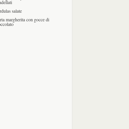
adellati
rdulas salate
rta margherita con gocce di
occolato