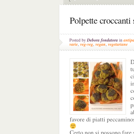
Polpette croccanti
Posted by
Debora fondatora
in
antip
varie
,
veg-veg
,
vegan
,
vegetariane
D
t
c
i
c
c
p
a
favore di piatti peccaminos
Certo non si possono fare s