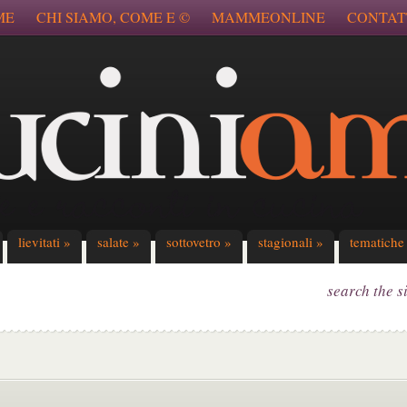
ME
CHI SIAMO, COME E ©
MAMMEONLINE
CONTAT
lievitati
»
salate
»
sottovetro
»
stagionali
»
tematiche
search the s