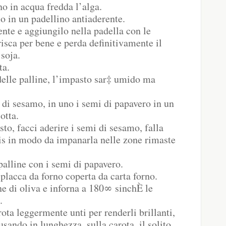
o in acqua fredda l’alga.
mo in un padellino antiaderente.
mente e aggiungilo nella padella con le
risca per bene e perda definitivamente il
 soja.
ta.
 delle palline, l’impasto sar‡ umido ma
i di sesamo, in uno i semi di papavero in un
otta.
to, facci aderire i semi di sesamo, falla
ais in modo da impanarla nelle zone rimaste
palline con i semi di papavero.
 placca da forno coperta da carta forno.
ine di oliva e inforna a 180∞ sinchÈ le
.
arota leggermente unti per renderli brillanti,
 usando in lunghezza, sulla carota, il solito