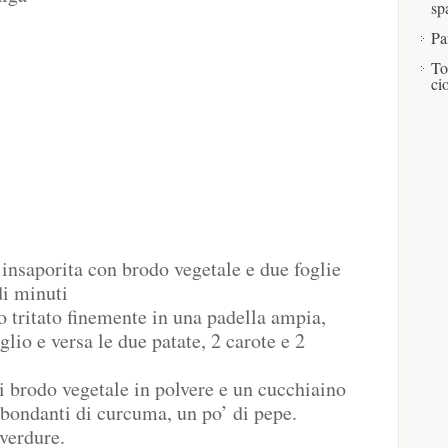
sp
Pa
To
ci
a insaporita con brodo vegetale e due foglie
di minuti
o tritato finemente in una padella ampia,
glio e versa le due patate, 2 carote e 2
 brodo vegetale in polvere e un cucchiaino
bbondanti di curcuma, un po’ di pepe.
 verdure.