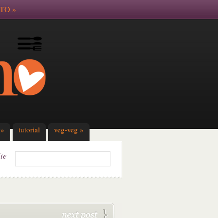
TO
»
»
tutorial
veg-veg
»
ite