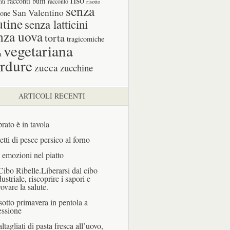
racconti buffi
nti
racconto
risotto
senza
San Valentino
one
utine
senza latticini
nza uova
torta
tragicomiche
vegetariana
a
rdure
zucca
zucchine
ARTICOLI RECENTI
prato è in tavola
letti di pesce persico al forno
 emozioni nel piatto
 Cibo Ribelle.Liberarsi dal cibo
dustriale, riscoprire i sapori e
rovare la salute.
sotto primavera in pentola a
essione
ltagliati di pasta fresca all’uovo,