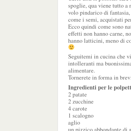
spoglie, qua viene tutto a 
volo pindarico di fantasi
come i semi, acquistati per
Ecco quindi come sono nat
effetti non hanno carne, n
hanno latticini, meno di c
Seguitemi in cucina che vi 
intolleranti ma buonissim
alimentare.
Tornerete in forma in bre
Ingredienti per le polpet
2 patate
2 zucchine
4 carote
1 scalogno
aglio
un pizzico abbondante di 