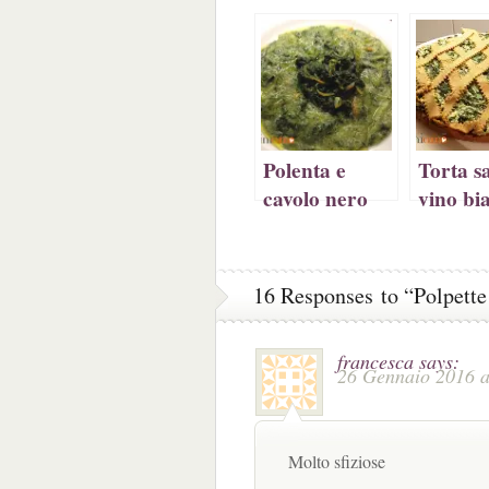
(Si
apre
(Si
in
apre
in
apre
una
in
una
in
nuov
una
nuova
una
fines
nuova
finestra)
nuova
finestra)
finestra)
Polenta e
Torta sa
cavolo nero
vino bi
con spi
ricotta 
ricetta)
16 Responses to “Polpette
francesca
says:
26 Gennaio 2016 a
Molto sfiziose