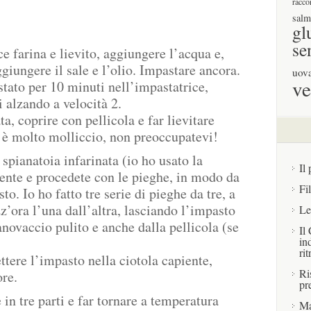
racco
salm
gl
se
e farina e lievito, aggiungere l’acqua e,
giungere il sale e l’olio. Impastare ancora.
uov
ve
tato per 10 minuti nell’impastatrice,
i alzando a velocità 2.
ta, coprire con pellicola e far lievitare
 è molto molliccio, non preoccupatevi!
spianatoia infarinata (io ho usato la
Il 
ente e procedete con le pieghe, in modo da
Fi
to. Io ho fatto tre serie di pieghe da tre, a
z’ora l’una dall’altra, lasciando l’impasto
Le
anovaccio pulito e anche dalla pellicola (se
Il
in
rit
ttere l’impasto nella ciotola capiente,
Ri
ore.
pr
e in tre parti e far tornare a temperatura
Ma