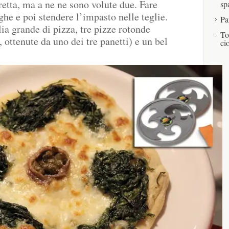
etta, ma a ne ne sono volute due. Fare
sp
he e poi stendere l’impasto nelle teglie.
Pa
ia grande di pizza, tre pizze rotonde
To
, ottenute da uno dei tre panetti) e un bel
ci