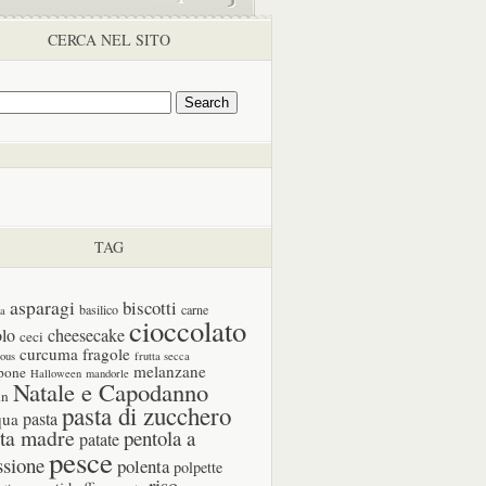
CERCA NEL SITO
TAG
asparagi
biscotti
basilico
carne
ia
cioccolato
olo
cheesecake
ceci
curcuma
fragole
cous
frutta secca
melanzane
pone
Halloween
mandorle
Natale e Capodanno
in
pasta di zucchero
pasta
qua
ta madre
pentola a
patate
pesce
ssione
polenta
polpette
riso