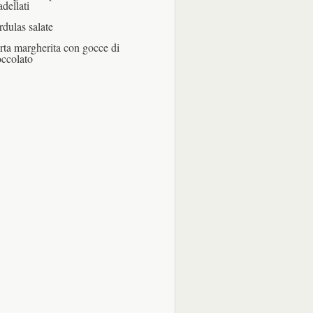
adellati
rdulas salate
rta margherita con gocce di
occolato