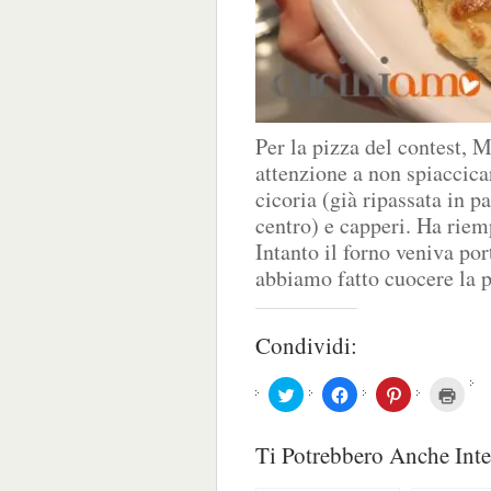
Per la pizza del contest, 
attenzione a non spiaccica
cicoria (già ripassata in pa
centro) e capperi. Ha riem
Intanto il forno veniva por
abbiamo fatto cuocere la pi
Condividi:
Fai
Fai
Fai
Fai
clic
clic
clic
clic
qui
per
qui
qui
per
condividere
per
per
condividere
su
condividere
stam
Ti Potrebbero Anche Inte
su
Facebook
su
(Si
Twitter
(Si
Pinterest
apre
(Si
apre
(Si
in