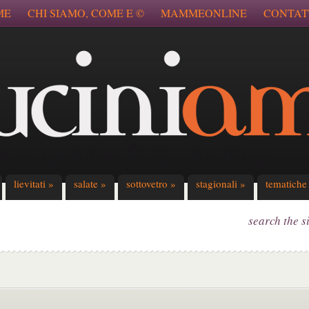
ME
CHI SIAMO, COME E ©
MAMMEONLINE
CONTAT
lievitati
»
salate
»
sottovetro
»
stagionali
»
tematiche
search the s