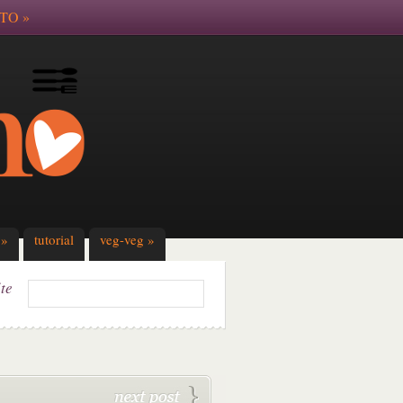
TO
»
»
tutorial
veg-veg
»
ite