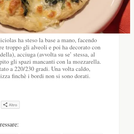
Miciolas ha steso la base a mano, facendo
re troppo gli alveoli e poi ha decorato con
della), acciuga (avvolta su se’ stessa, al
pito gli spazi mancanti con la mozzarella.
tato a 220/230 gradi. Una volta caldo,
zza finchè i bordi non si sono dorati.
Altro
pare
ressare: