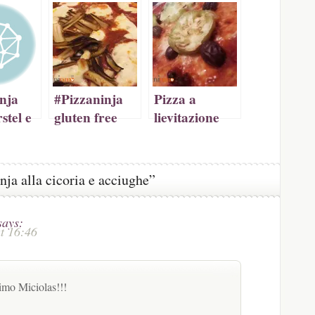
a
tra)
nja
#Pizzaninja
Pizza a
stel e
gluten free
lievitazione
(pizza senza
mista con
glutine)
farina
integrale,
ja alla cicoria e acciughe”
nduja, olive
taggiasche e
says:
melanzane
t 16:46
grigliate
imo Miciolas!!!