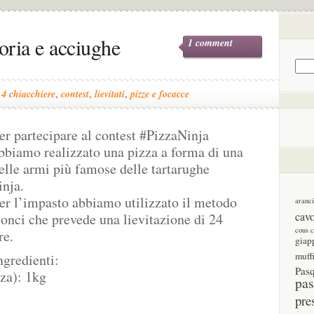
coria e acciughe
1 comment
,
4 chiacchiere
,
contest
,
lievitati
,
pizze e focacce
er partecipare al contest #PizzaNinja
bbiamo realizzato una pizza a forma di una
elle armi più famose delle tartarughe
inja.
er l’impasto abbiamo utilizzato il metodo
aranc
cav
onci che prevede una lievitazione di 24
cous 
re.
giap
muff
ngredienti:
Pas
zza): 1kg
pas
pre