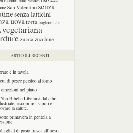
racconti buffi
nti
racconto
risotto
senza
San Valentino
one
utine
senza latticini
nza uova
torta
tragicomiche
vegetariana
a
rdure
zucca
zucchine
ARTICOLI RECENTI
prato è in tavola
letti di pesce persico al forno
 emozioni nel piatto
 Cibo Ribelle.Liberarsi dal cibo
dustriale, riscoprire i sapori e
rovare la salute.
sotto primavera in pentola a
essione
ltagliati di pasta fresca all’uovo,