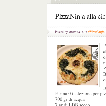
PizzaNinja alla ci
Posted by
susanna_a
in
#PizzaNinja
P
a
d
n
P
B
o
I
Farina 0 (selezione per pi
700 gr di acqua
7 gr di LDB secco