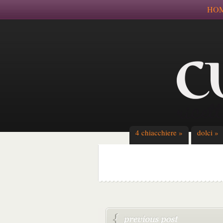
HO
4 chiacchiere
»
dolci
»