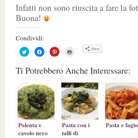
Infatti non sono riuscita a fare la fot
Buona!
Condividi:
Altro
Fai
Fai
Fai
Fai
clic
clic
clic
clic
qui
per
qui
qui
per
condividere
per
per
condividere
su
condividere
stampare
Ti Potrebbero Anche Interessare:
su
Facebook
su
(Si
Twitter
(Si
Pinterest
apre
(Si
apre
(Si
in
apre
in
apre
una
in
una
in
nuova
una
nuova
una
finestra)
nuova
finestra)
nuova
finestra)
finestra)
Polenta e
Pasta con i
Pasta e fagio
cavolo nero
talli di