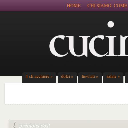
HOME
CHI SIAMO, COME
4 chiacchiere
»
dolci
»
lievitati
»
salate
»