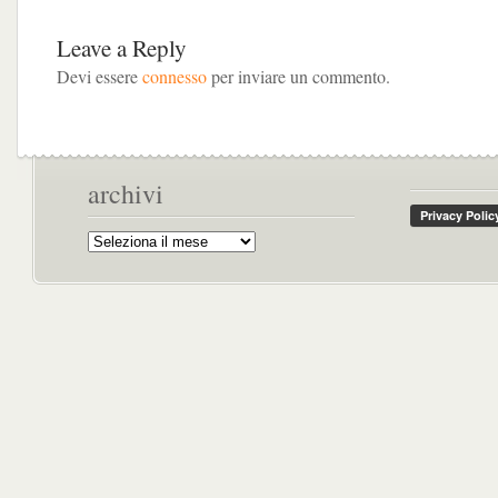
per le feste
stracchino di
bufala e
Leave a Reply
bottarga
Devi essere
connesso
per inviare un commento.
archivi
Archivi