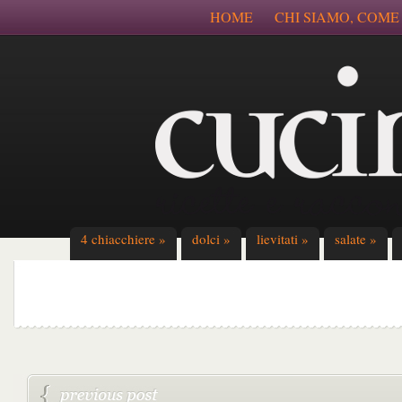
HOME
CHI SIAMO, COME
4 chiacchiere
»
dolci
»
lievitati
»
salate
»