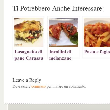
per
condividere
per
per
condividere
su
condividere
stampare
Ti Potrebbero Anche Interessare:
su
Facebook
su
(Si
Twitter
(Si
Pinterest
apre
(Si
apre
(Si
in
apre
in
apre
una
in
una
in
nuova
una
nuova
una
finestra)
nuova
finestra)
nuova
finestra)
finestra)
Lasagnetta di
Involtini di
Pasta e fagio
pane Carasau
melanzane
vegetariana
con tagliolini
Leave a Reply
Devi essere
connesso
per inviare un commento.