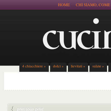
HOME
CHI SIAMO, COME
4 chiacchiere
»
dolci
»
lievitati
»
salate
»