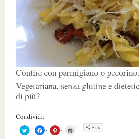
Contire con parmigiano o pecorino
Vegetariana, senza glutine e dieteti
di più?
Condividi:
Altro
Fai
Fai
Fai
Fai
clic
clic
clic
clic
qui
per
qui
qui