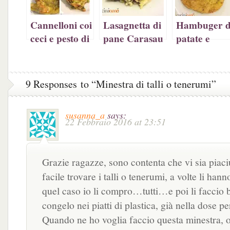
Cannelloni coi
Lasagnetta di
Hambuger d
ceci e pesto di
pane Carasau
patate e
spinaci
vegetariana
zucchine
9 Responses to “Minestra di talli o tenerumi”
susanna_a
says:
22 Febbraio 2016 at 23:51
Grazie ragazze, sono contenta che vi sia piaci
facile trovare i talli o tenerumi, a volte li han
quel caso io li compro…tutti…e poi li faccio bo
congelo nei piatti di plastica, già nella dose pe
Quando ne ho voglia faccio questa minestra, 