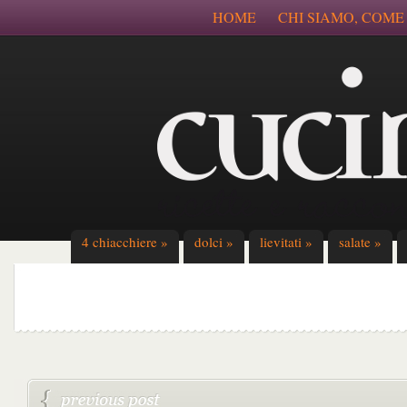
HOME
CHI SIAMO, COME
4 chiacchiere
»
dolci
»
lievitati
»
salate
»