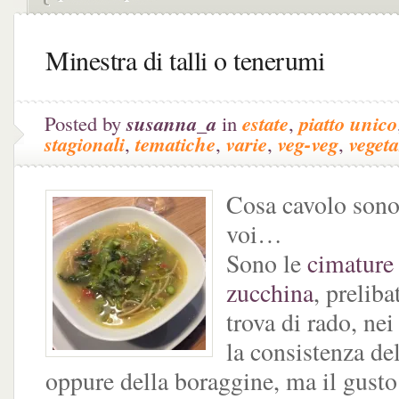
Minestra di talli o tenerumi
Posted by
susanna_a
in
estate
,
piatto unico
stagionali
,
tematiche
,
varie
,
veg-veg
,
veget
Cosa cavolo sono i
voi…
Sono le
cimature 
zucchina
, preliba
trova di rado, n
la consistenza del
oppure della boraggine, ma il gusto