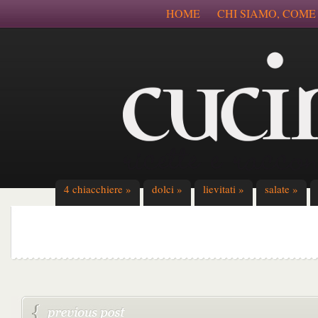
HOME
CHI SIAMO, COME
4 chiacchiere
»
dolci
»
lievitati
»
salate
»