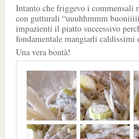
Intanto che friggevo i commensali
con gutturali “uuuhhmmm buoniiiii
impazienti il piatto successivo perc
fondamentale mangiarli caldissimi e
Una vera bontà!