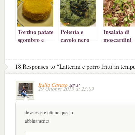
finestra)
finestra)
Tortino patate
Polenta e
Insalata di
sgombro e
cavolo nero
moscardini
polenta (senza
uova)
18 Responses to “Latterini e porro fritti in temp
Italia Caruso
says:
29 Ottobre 2015 at 23:09
deve essere ottimo questo
abbinamento