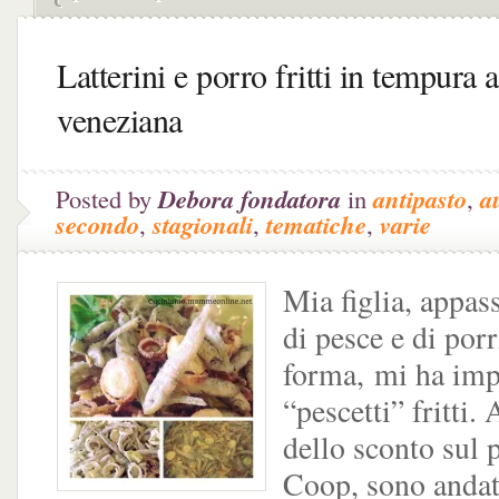
Latterini e porro fritti in tempura a
veneziana
Posted by
Debora fondatora
in
antipasto
,
a
secondo
,
stagionali
,
tematiche
,
varie
Mia figlia, appass
di pesce e di porr
forma, mi ha impl
“pescetti” fritti.
dello sconto sul p
Coop, sono andata