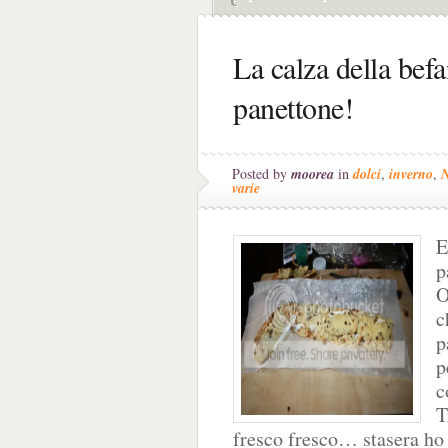
La calza della befa
panettone!
Posted by
moorea
in
dolci
,
inverno
,
N
varie
E
p
O
c
p
p
c
T
fresco fresco… stasera ho 