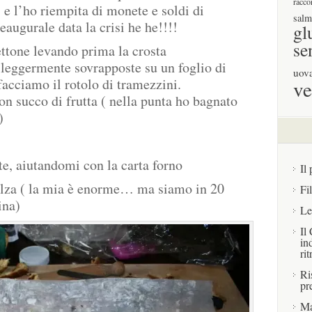
racco
 e l’ho riempita di monete e soldi di
salm
eaugurale data la crisi he he!!!!
gl
se
nettone levando prima la crosta
 leggermente sovrapposte su un foglio di
uov
acciamo il rotolo di tramezzini.
ve
n succo di frutta ( nella punta ho bagnato
)
e, aiutandomi con la carta forno
Il 
alza ( la mia è enorme… ma siamo in 20
Fi
ina)
Le
Il
in
rit
Ri
pr
Ma