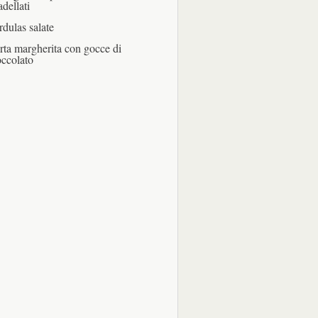
adellati
rdulas salate
rta margherita con gocce di
occolato