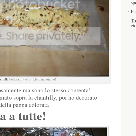
sp
Pa
To
ci
a della befana, ovvero riciclo panettone!
osamente ma sono lo stesso contenta!
mato sopra la chantilly, poi ho decorato
 della panna colorata
 a tutte!