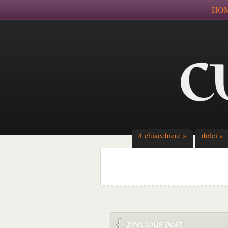
HO
4 chiacchiere
»
dolci
»