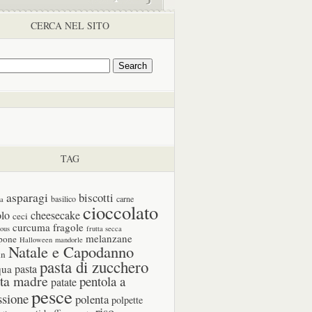
CERCA NEL SITO
TAG
asparagi
biscotti
basilico
carne
ia
cioccolato
olo
cheesecake
ceci
curcuma
fragole
cous
frutta secca
melanzane
pone
Halloween
mandorle
Natale e Capodanno
in
pasta di zucchero
pasta
qua
ta madre
pentola a
patate
pesce
ssione
polenta
polpette
riso