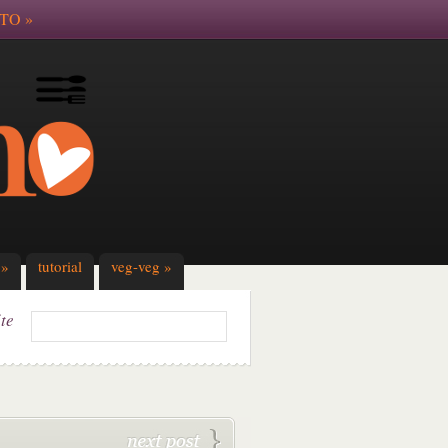
TO
»
»
tutorial
veg-veg
»
ite