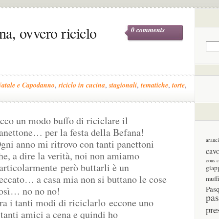
na, ovvero riciclo
0 comments
atale e Capodanno
,
riciclo in cucina
,
stagionali
,
tematiche
,
torte
,
cco un modo buffo di riciclare il
anettone… per la festa della Befana!
aranc
gni anno mi ritrovo con tanti panettoni
cav
he, a dire la verità, noi non amiamo
cous 
articolarmente però buttarli è un
giap
eccato… a casa mia non si buttano le cose
muff
Pas
osì… no no no!
pas
ra i tanti modi di riciclarlo eccone uno
pre
tanti amici a cena e quindi ho