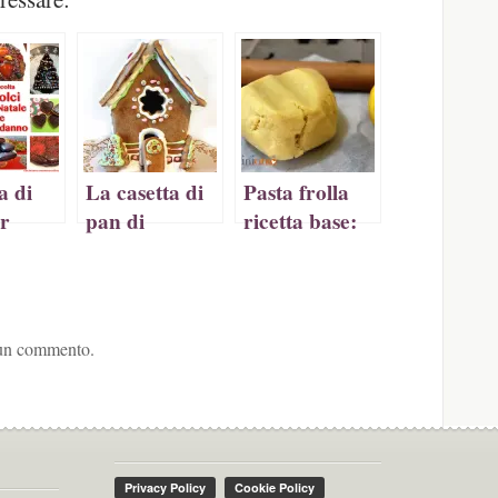
a
tra)
a di
La casetta di
Pasta frolla
er
pan di
ricetta base:
e
zenzero
trucchi e
anno
segreti per
dolci perfetti
 un commento.