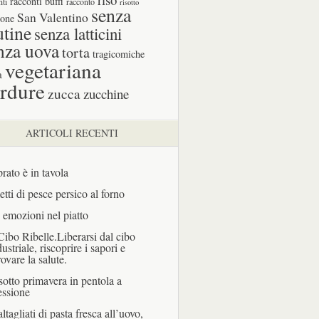
racconti buffi
nti
racconto
risotto
senza
San Valentino
one
utine
senza latticini
nza uova
torta
tragicomiche
vegetariana
a
rdure
zucca
zucchine
ARTICOLI RECENTI
prato è in tavola
letti di pesce persico al forno
 emozioni nel piatto
 Cibo Ribelle.Liberarsi dal cibo
dustriale, riscoprire i sapori e
rovare la salute.
sotto primavera in pentola a
essione
ltagliati di pasta fresca all’uovo,