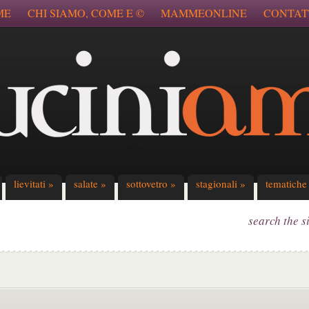
ME
CHI SIAMO, COME E ©
MAMMEONLINE
CONTAT
lievitati
»
salate
»
sottovetro
»
stagionali
»
tematiche
search the s