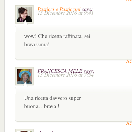
Pasticci e Pasticcini
says:
13 Dicembre 2016 at 9:41
wow! Che ricetta raffinata, sei
bravissima!
Acc
FRANCESCA MELE
says:
13 Dicembre 2016 at 7:54
Una ricetta davvero super
buona…brava !
Acc