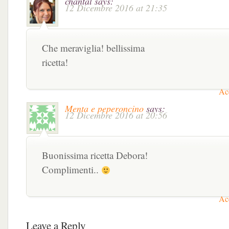
chantal
says:
12 Dicembre 2016 at 21:35
Che meraviglia! bellissima
ricetta!
Acc
Menta e peperoncino
says:
12 Dicembre 2016 at 20:56
Buonissima ricetta Debora!
Complimenti..
Acc
Leave a Reply