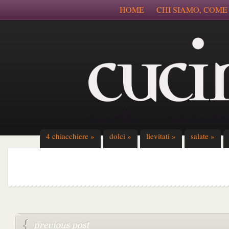
HOME
CHI SIAMO, COME
4 chiacchiere
»
dolci
»
lievitati
»
salate
»