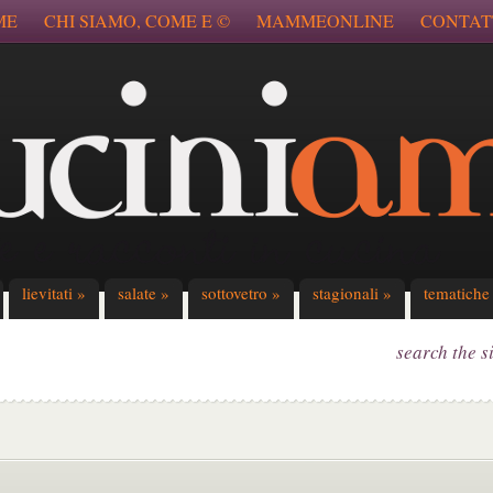
ME
CHI SIAMO, COME E ©
MAMMEONLINE
CONTAT
lievitati
»
salate
»
sottovetro
»
stagionali
»
tematiche
search the s