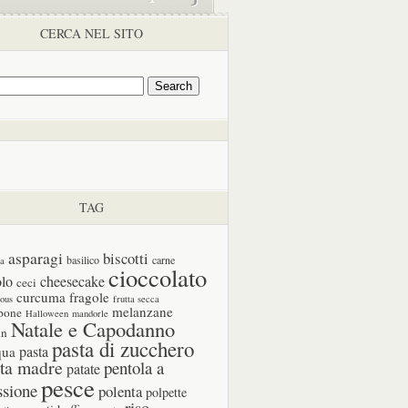
CERCA NEL SITO
TAG
asparagi
biscotti
basilico
carne
ia
cioccolato
olo
cheesecake
ceci
curcuma
fragole
cous
frutta secca
melanzane
pone
Halloween
mandorle
Natale e Capodanno
in
pasta di zucchero
pasta
qua
ta madre
pentola a
patate
pesce
ssione
polenta
polpette
riso