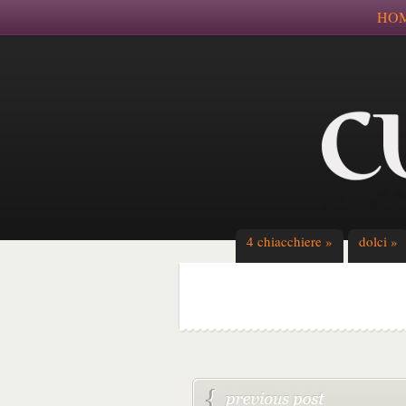
HO
4 chiacchiere
»
dolci
»