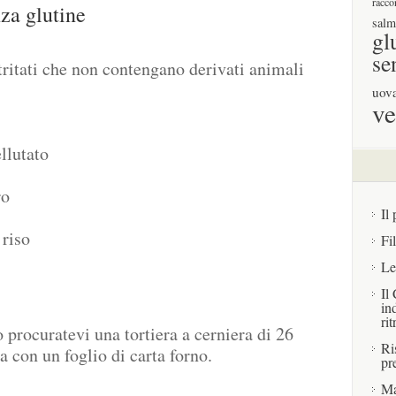
racco
za glutine
salm
gl
se
 tritati che non contengano derivati animali
uov
ve
ellutato
ro
Il 
 riso
Fi
Le
Il
in
rit
 procuratevi una tortiera a cerniera di 26
Ri
a con un foglio di carta forno.
pr
Ma