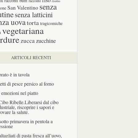
racconti buffi
nti
racconto
risotto
senza
San Valentino
one
utine
senza latticini
nza uova
torta
tragicomiche
vegetariana
a
rdure
zucca
zucchine
ARTICOLI RECENTI
prato è in tavola
letti di pesce persico al forno
 emozioni nel piatto
 Cibo Ribelle.Liberarsi dal cibo
dustriale, riscoprire i sapori e
rovare la salute.
sotto primavera in pentola a
essione
ltagliati di pasta fresca all’uovo,