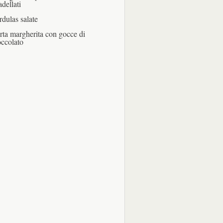
adellati
rdulas salate
rta margherita con gocce di
occolato