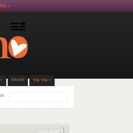
TO
»
»
tutorial
veg-veg
»
ite