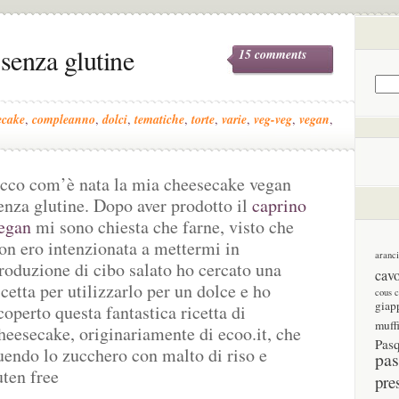
senza glutine
15 comments
ecake
,
compleanno
,
dolci
,
tematiche
,
torte
,
varie
,
veg-veg
,
vegan
,
cco com’è nata la mia cheesecake vegan
enza glutine. Dopo aver prodotto il
caprino
egan
mi sono chiesta che farne, visto che
on ero intenzionata a mettermi in
aranc
roduzione di cibo salato ho cercato una
cav
icetta per utilizzarlo per un dolce e ho
cous 
giap
coperto questa fantastica ricetta di
muff
heesecake, originariamente di ecoo.it, che
Pas
tuendo lo zucchero con malto di riso e
pas
uten free
pre