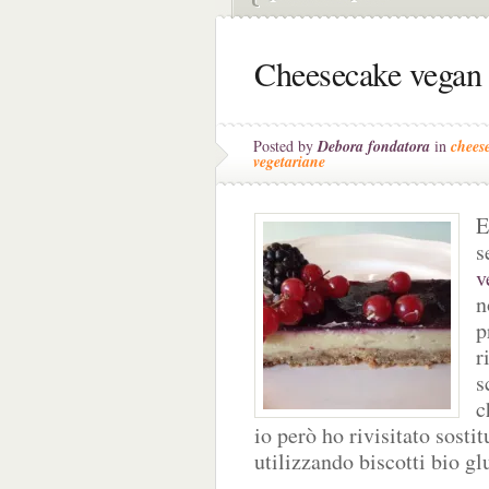
Cheesecake vegan 
Posted by
Debora fondatora
in
chees
vegetariane
E
s
v
n
p
r
s
c
io però ho rivisitato sosti
utilizzando biscotti bio gl