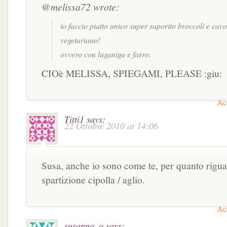
@melissa72 wrote:
io faccio piatto unico super saporito broccoli e cavo
vegetariano!
ovvero con luganiga e farro.
CIOè MELISSA, SPIEGAMI, PLEASE :giu:
Acc
Titti1
says:
22 Ottobre 2010 at 14:06
Susa, anche io sono come te, per quanto rigua
spartizione cipolla / aglio.
Acc
susanna_a
says: