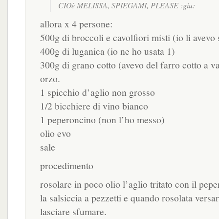
CIOè MELISSA, SPIEGAMI, PLEASE :giu:
allora x 4 persone:
500g di broccoli e cavolfiori misti (io li avevo 
400g di luganica (io ne ho usata 1)
300g di grano cotto (avevo del farro cotto a v
orzo.
1 spicchio d’aglio non grosso
1/2 bicchiere di vino bianco
1 peperoncino (non l’ho messo)
olio evo
sale
procedimento
rosolare in poco olio l’aglio tritato con il pep
la salsiccia a pezzetti e quando rosolata versar
lasciare sfumare.