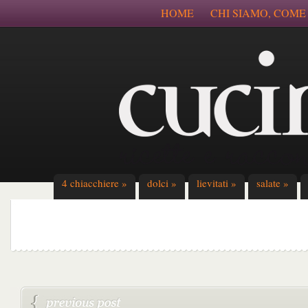
HOME
CHI SIAMO, COME
4 chiacchiere
»
dolci
»
lievitati
»
salate
»