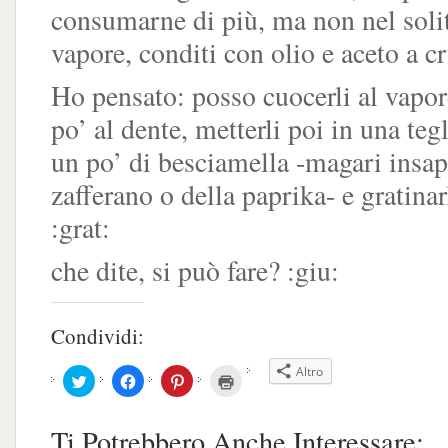
consumarne di più, ma non nel soli
vapore, conditi con olio e aceto a 
Ho pensato: posso cuocerli al vapore
po’ al dente, metterli poi in una tegl
un po’ di besciamella -magari insap
zafferano o della paprika- e gratinar
:grat:
che dite, si può fare? :giu:
Condividi:
Altro
Fai
Fai
Fai
Fai
clic
clic
clic
clic
qui
per
qui
qui
per
condividere
per
per
condividere
su
condividere
stampare
Ti Potrebbero Anche Interessare:
su
Facebook
su
(Si