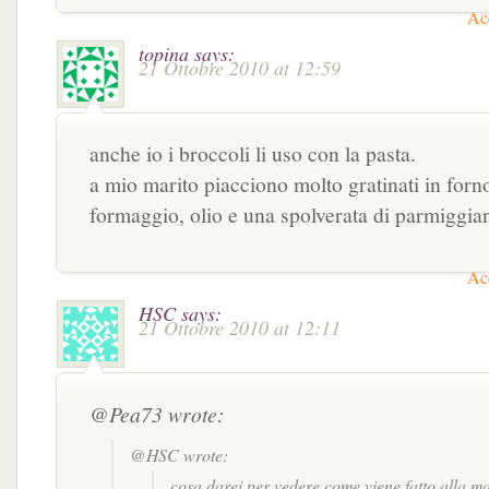
Acc
topina
says:
21 Ottobre 2010 at 12:59
anche io i broccoli li uso con la pasta.
a mio marito piacciono molto gratinati in for
formaggio, olio e una spolverata di parmiggia
Acc
HSC
says:
21 Ottobre 2010 at 12:11
@Pea73 wrote:
@HSC wrote:
cosa darei per vedere come viene fatto alla ma