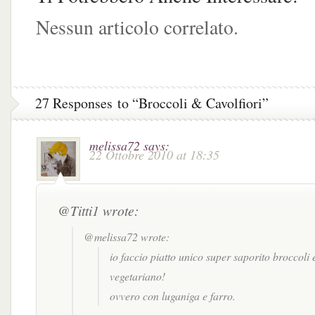
Twitter
(Si
Pinterest
apre
(Si
apre
(Si
in
apre
in
apre
una
Nessun articolo correlato.
in
una
in
nuova
una
nuova
una
finestra)
nuova
finestra)
nuova
finestra)
finestra)
27 Responses to “Broccoli & Cavolfiori”
melissa72
says:
22 Ottobre 2010 at 18:35
@Titti1 wrote:
@melissa72 wrote:
io faccio piatto unico super saporito broccoli 
vegetariano!
ovvero con luganiga e farro.