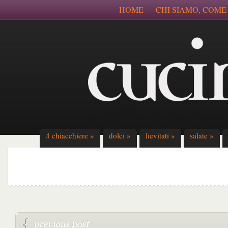
HOME
CHI SIAMO, COME
4 chiacchiere
»
dolci
»
lievitati
»
salate
»