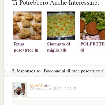
Ti Potrebbero Anche Interessare:
su
Facebook
su
(Si
Twitter
(Si
Pinterest
apre
(Si
apre
(Si
in
apre
in
apre
una
in
una
in
nuova
una
nuova
una
finestra)
nuova
finestra)
nuova
finestra)
finestra)
Rana
Sformato di
POLPETTE
pescatrice in
miglio alle
di
crosta di
verdure miste
MELANZA
mandorle
(fotoricetta)
2 Responses to “Bocconcini di rana pescatrice al
Fran73
says:
23 Settembre 2015 at 11:05