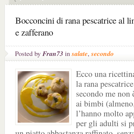
Bocconcini di rana pescatrice al l
e zafferano
Posted by
Fran73
in
salate
,
secondo
Ecco una ricettin
la rana pescatrice
secondo me non è
ai bimbi (almeno
l’hanno molto ap
per gli adulti si
un piatto abbastanza raffinato, senz