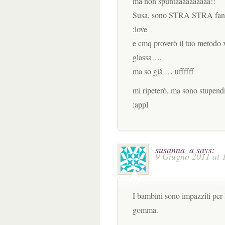
ma non spuntaaaaaaaaaa!!
Susa, sono STRA STRA fantasticii
:love
e cmq proverò il tuo metodo x
glassa….
ma so già … uffffff
mi ripeterò, ma sono stupendi, 
:appl
susanna_a
says:
9 Giugno 2011 at 
I bambini sono impazziti per l
gomma.