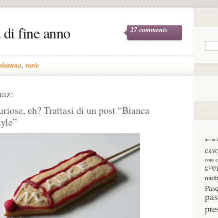
a di fine anno
27 comments
pleanno
,
varie
uaz:
uriose, eh? Trattasi di un post “Bianca
tyle”
aranc
cav
cous 
giap
muff
Pas
pas
pre