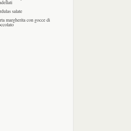
adellati
rdulas salate
rta margherita con gocce di
occolato