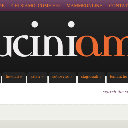
ME
CHI SIAMO, COME E ©
MAMMEONLINE
CONTAT
lievitati
»
salate
»
sottovetro
»
stagionali
»
tematiche
search the s