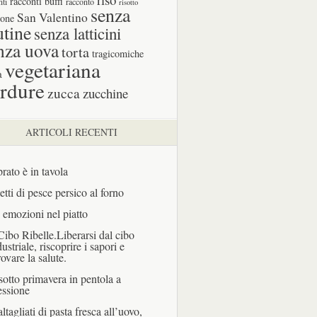
racconti buffi
nti
racconto
risotto
senza
San Valentino
one
utine
senza latticini
nza uova
torta
tragicomiche
vegetariana
a
rdure
zucca
zucchine
ARTICOLI RECENTI
prato è in tavola
letti di pesce persico al forno
 emozioni nel piatto
 Cibo Ribelle.Liberarsi dal cibo
dustriale, riscoprire i sapori e
rovare la salute.
sotto primavera in pentola a
essione
ltagliati di pasta fresca all’uovo,