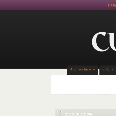
HO
4 chiacchiere
»
dolci
»