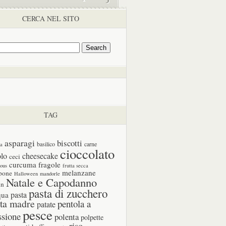
CERCA NEL SITO
TAG
asparagi
biscotti
basilico
carne
ia
cioccolato
olo
cheesecake
ceci
curcuma
fragole
cous
frutta secca
melanzane
pone
Halloween
mandorle
Natale e Capodanno
in
pasta di zucchero
pasta
qua
ta madre
pentola a
patate
pesce
ssione
polenta
polpette
riso