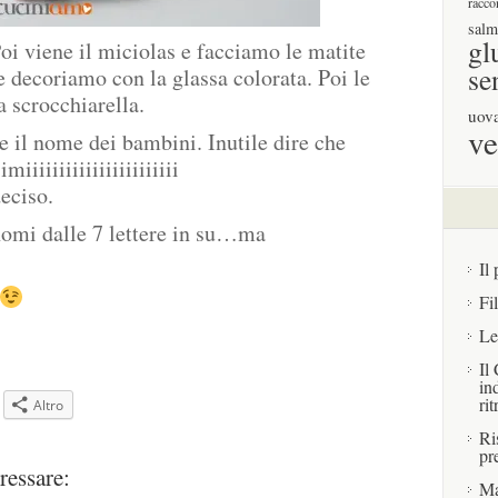
racco
salm
gl
 Poi viene il miciolas e facciamo le matite
se
e decoriamo con la glassa colorata. Poi le
 scrocchiarella.
uov
ve
 il nome dei bambini. Inutile dire che
iiiiiiiiiiiiiiiiiiiiii
deciso.
nomi dalle 7 lettere in su…ma
Il 
Fi
Le
Il
in
rit
Altro
Ri
pr
pare
ressare:
Ma