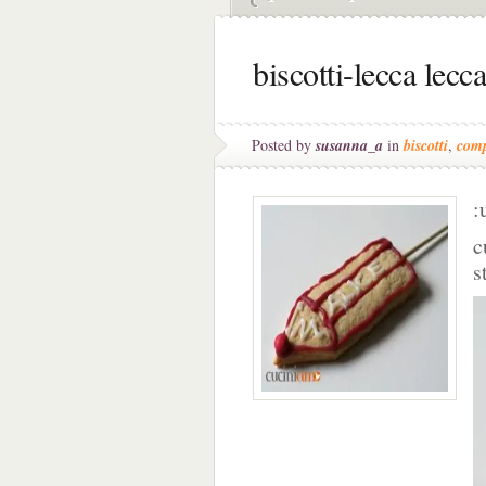
biscotti-lecca lecc
Posted by
susanna_a
in
biscotti
,
com
:
c
s