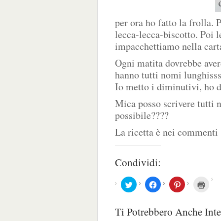
per ora ho fatto la frolla.
lecca-lecca-biscotto. Poi l
impacchettiamo nella carta
Ogni matita dovrebbe avere
hanno tutti nomi lunghisssimi
Io metto i diminutivi, ho 
Mica posso scrivere tutti 
possibile????
La ricetta è nei commenti
Condividi:
Fai
Fai
Fai
Fai
clic
clic
clic
clic
qui
per
qui
qui
per
condividere
per
per
condividere
su
condividere
stam
Ti Potrebbero Anche Inte
su
Facebook
su
(Si
Twitter
(Si
Pinterest
apre