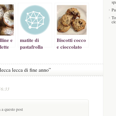
sp
a
Pa
tra)
To
ci
line e
matite di
Biscotti cocco
lette
pastafrolla
e cioccolato
per
festeggiare la
fine dell’anno
lecca lecca di fine anno”
scolastico
16:33
à a questo post