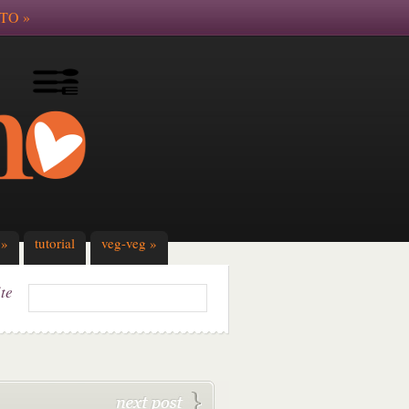
TO
»
»
tutorial
veg-veg
»
ite