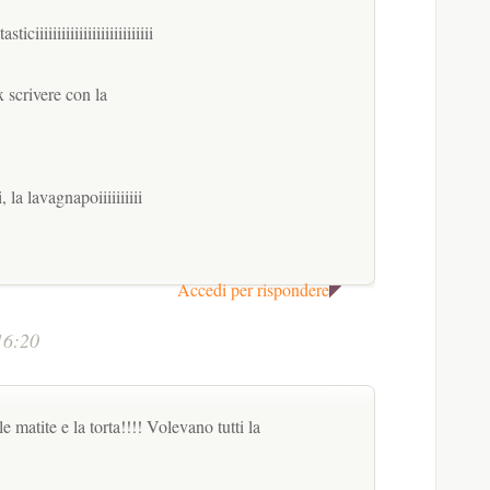
iiiiiiiiiiiiiiiiiiiiiiiii
 scrivere con la
la lavagnapoiiiiiiiiii
Accedi per rispondere
16:20
e matite e la torta!!!! Volevano tutti la