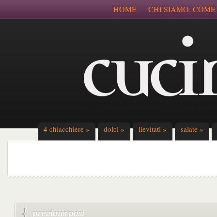
HOME
CHI SIAMO, COME
4 chiacchiere
»
dolci
»
lievitati
»
salate
»