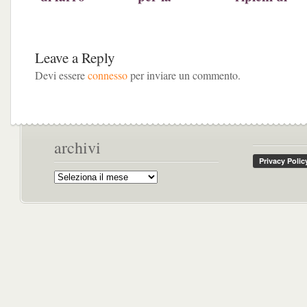
integrale con
colazione
lamponi e
mandorle e
degli
nutella
cacao
intolleranti a
(ricetta Lud
Leave a Reply
latte e uova
modificata)
Devi essere
connesso
per inviare un commento.
archivi
Archivi