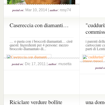
: Mar 10, 2014 |
: rosy74
posted on
author
Casereccia con diamanti…
"cuddurù
commissa
… o pasta con i broccoli diamantati… cioè
i parenti del
questi: Ingredienti per 4 persone: mezzo
cartocciate c
broccolo diamantato di...
parti di Lent
: Dic 17, 2011 |
: musetta
posted on
author
posted 
Riciclare verdure bollite
una dome