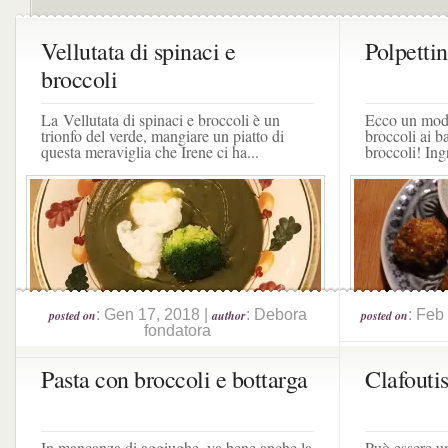
Vellutata di spinaci e
Polpettin
broccoli
La Vellutata di spinaci e broccoli è un
Ecco un modo
trionfo del verde, mangiare un piatto di
broccoli ai b
questa meraviglia che Irene ci ha...
broccoli! Ingr
: Gen 17, 2018 |
: Debora
: Feb
posted on
author
posted on
fondatora
Pasta con broccoli e bottarga
Clafoutis
In mancanza di aggiughe, va bene anche la
Può essere u