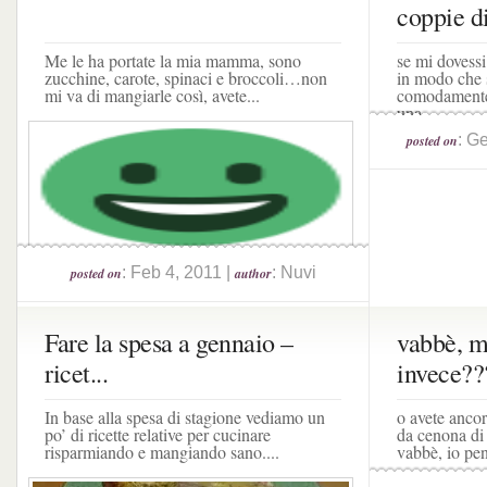
coppie di
Me le ha portate la mia mamma, sono
se mi dovessi
zucchine, carote, spinaci e broccoli…non
in modo che 
mi va di mangiarle così, avete...
comodamente 
una...
: G
posted on
: Feb 4, 2011 |
: Nuvi
posted on
author
Fare la spesa a gennaio –
vabbè, m
ricet...
invece??
In base alla spesa di stagione vediamo un
o avete ancor
po’ di ricette relative per cucinare
da cenona di 
risparmiando e mangiando sano....
vabbè, io pe