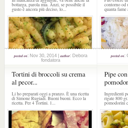
bottarga, parola mia. Anzi, se possibile il
contorno od 
gusto è ancora più deciso, lo...
quanta fame a
: Nov 30, 2014 |
: Debora
:
posted on
author
posted on
fondatora
Tortini di broccoli su crema
Pipe con
al pecor...
pomodor
Li ho preparati oggi a pranzo. È una ricetta
Ingredienti p
di Simone Rugiadi. Buoni buoni. Ecco la
rigate 800 gr
ricetta. Per 4 Tortini. 1...
pomodorini ci