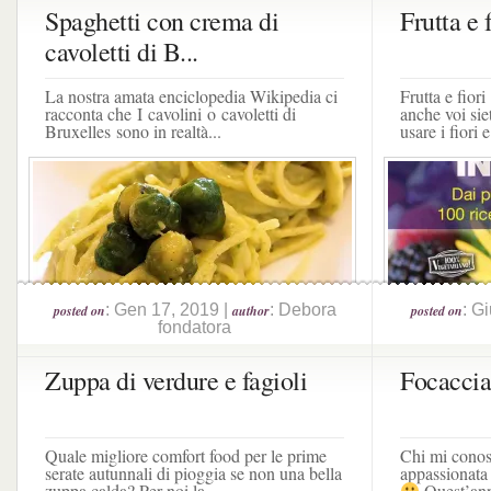
Spaghetti con crema di
Frutta e 
cavoletti di B...
La nostra amata enciclopedia Wikipedia ci
Frutta e fior
racconta che I cavolini o cavoletti di
anche voi siet
Bruxelles sono in realtà...
usare i fiori 
: Gen 17, 2019 |
: Debora
: G
posted on
author
posted on
fondatora
Zuppa di verdure e fagioli
Focaccia 
Quale migliore comfort food per le prime
Chi mi conos
serate autunnali di pioggia se non una bella
appassionata 
zuppa calda? Per noi la...
Quest’anno