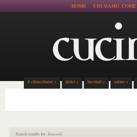
HOME
CHI SIAMO, COME
4 chiacchiere
»
dolci
»
lievitati
»
salate
»
Search results for:
broccoli