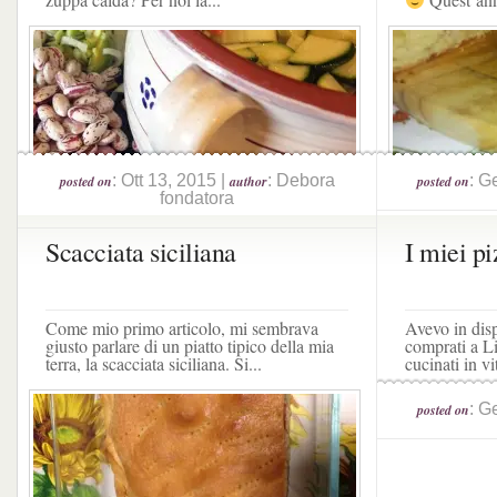
: Ott 13, 2015 |
: Debora
: G
posted on
author
posted on
fondatora
Scacciata siciliana
I miei pi
Come mio primo articolo, mi sembrava
Avevo in dis
giusto parlare di un piatto tipico della mia
comprati a Li
terra, la scacciata siciliana. Si...
cucinati in vi
: G
posted on